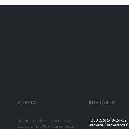
+380 (96) 549-24-52
Крилова 1, Луцьк, Волинська
BarberX (Barbertools)
область, 43000, Україна, Луцьк,