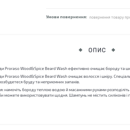
повернення товару пр
ОПИС
и Proraso Wood&Spice Beard Wash ефективно очищає бороду та шкі
и Proraso Wood&Spice Beard Wash очищає волосся і шкіру. Спеціал
позбудетеся бруду та неприємних запахів.
ня: намочіть бороду теплою водою й масажними рухами розподіліть 
би можете використовувати щодня. Шампунь не містить силіконів і 