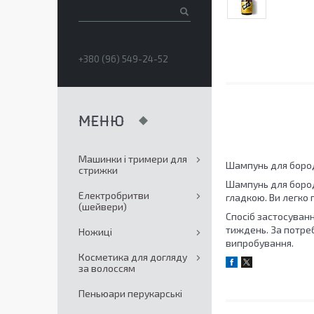
+380 (96) 549-24-52
Машинки і тримери для
Шампунь для бород
стрижки
Шампунь для бород
Електробритви
гладкою. Ви легко 
(шейвери)
Спосіб застосуван
тиждень. За потре
Ножиці
випробування.
Косметика для догляду
за волоссям
Пеньюари перукарські