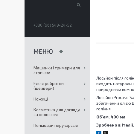
+380 (96) 549-24-52
Машинки і тримери для
стрижки
Лосьйон після голі
Електробритви
входять натуральні
(шейвери)
природними компо
Лосьйон Proraso Sa
Ножиці
збагачений олією 
гоління.
Косметика для догляду
за волоссям
Об'єм: 400 мл
Зроблено в Італії.
Пеньюари перукарські