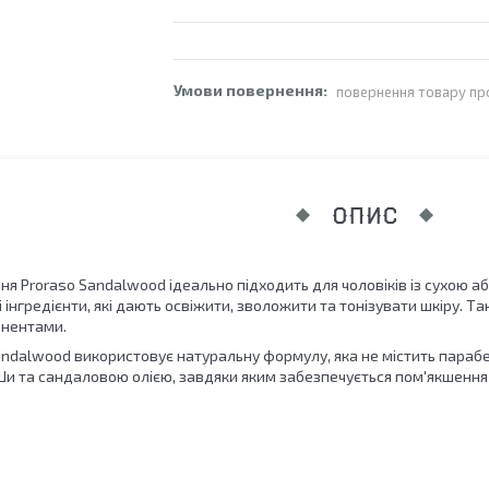
повернення товару пр
ОПИС
ння Proraso Sandalwood ідеально підходить для чоловіків із сухою 
 інгредієнти, які дають освіжити, зволожити та тонізувати шкіру. 
нентами.
ndalwood використовує натуральну формулу, яка не містить парабен
Ши та сандаловою олією, завдяки яким забезпечується пом'якшення 