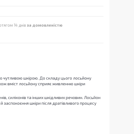
отягом 14 днів
за домовленістю
або чутливою шкірою. До складу цього лосьйону
Також вміст лосьйону сприяє живленню шкіри
ів, силіконів та інших шкідливих речовин. Лосьйон
й заспокоєння шкіри після дратівливого процесу