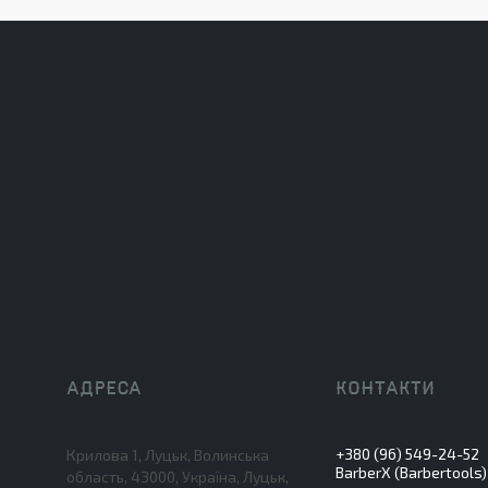
+380 (96) 549-24-52
Крилова 1, Луцьк, Волинська
BarberX (Barbertools)
область, 43000, Україна, Луцьк,