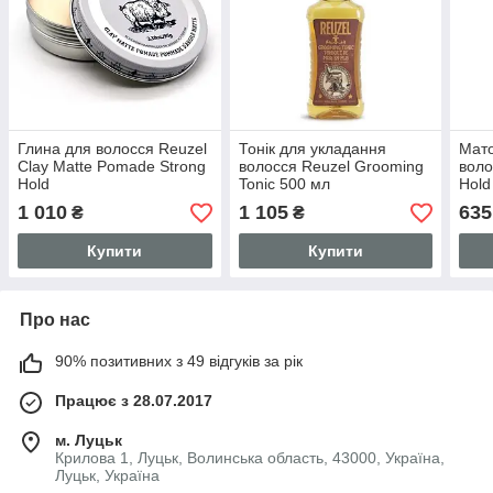
Глина для волосся Reuzel
Тонік для укладання
Мат
Clay Matte Pomade Strong
волосся Reuzel Grooming
воло
Hold
Tonic 500 мл
Hold
1 010
1 105
635
₴
₴
Купити
Купити
Про нас
90% позитивних з 49 відгуків за рік
Працює з 28.07.2017
м. Луцьк
Крилова 1, Луцьк, Волинська область, 43000, Україна,
Луцьк, Україна