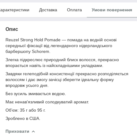
арактеристики
Доставка
Оплата
Умови повернення
Опис
Reuzel Strong Hold Pomade — помада на водній основі
середньої фіксації від легендарного нідерландського
барбершопу Schorem.
Злегка підкреслює природний блиск волосся, прекрасно
впорається навіть із найскладнішими укладками.
Завдяки гелеподібній консистенції прекрасно розподіляється
волоссям і дає змогу зачісці зберегти ідеальну форму
впродовж усього дня.
Без зусиль змивається водою.
Має ненав'язливий солодкуватий аромат.
Об'єм: 35 г або 95 г.
Зроблено в США.
Приховати