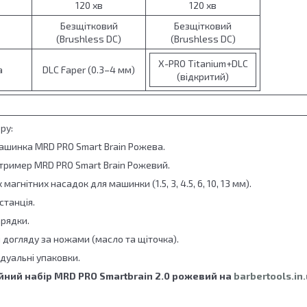
120 хв
120 хв
Безщітковий
Безщітковий
(Brushless DC)
(Brushless DC)
X-PRO Titanium+DLC
а
DLC Faper (0.3–4 мм)
(відкритий)
ру:
ашинка MRD PRO Smart Brain Рожева.
тример MRD PRO Smart Brain Рожевий.
магнітних насадок для машинки (1.5, 3, 4.5, 6, 10, 13 мм).
станція.
арядки.
 догляду за ножами (масло та щіточка).
ідуальні упаковки.
йний набір MRD PRO Smartbrain 2.0 рожевий на
barbertools.in