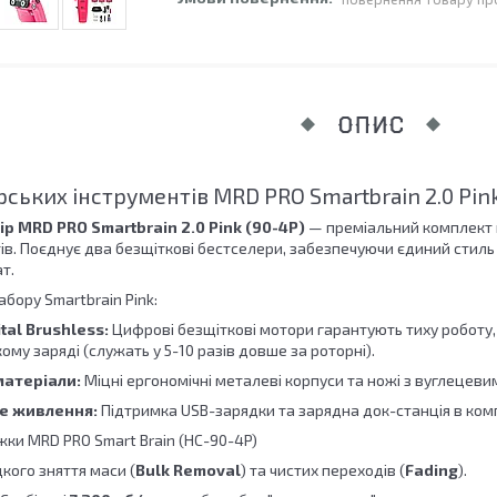
ОПИС
рських інструментів MRD PRO Smartbrain 2.0 Pi
р MRD PRO Smartbrain 2.0 Pink (90-4P)
— преміальний комплект п
тів. Поєднує два безщіткові бестселери, забезпечуючи єдиний стиль
т.
абору Smartbrain Pink:
tal Brushless:
Цифрові безщіткові мотори гарантують тиху роботу, в
кому заряді (служать у 5-10 разів довше за роторні).
матеріали:
Міцні ергономічні металеві корпуси та ножі з вуглецеви
е живлення:
Підтримка USB-зарядки та зарядна док-станція в комп
ки MRD PRO Smart Brain (HC-90-4P)
кого зняття маси (
Bulk Removal
) та чистих переходів (
Fading
).