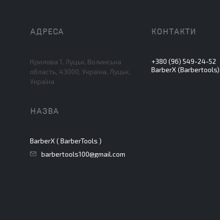
+380 (96) 549-24-52
Крилова 1, Луцьк, Волинська
BarberX (Barbertools)
область, 43000, Україна, Луцьк,
Україна
BarberX ( BarberTools )
barbertools100@gmail.com