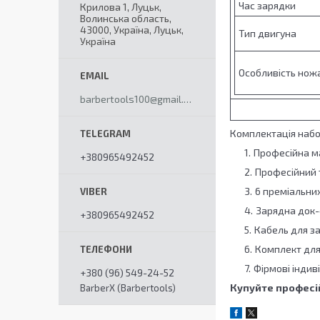
Час зарядки
Крилова 1, Луцьк,
Волинська область,
43000, Україна, Луцьк,
Тип двигуна
Україна
Особливість нож
barbertools100@gmail.com
Комплектація набо
Професійна м
+380965492452
Професійний 
6 преміальних 
Зарядна док-
+380965492452
Кабель для з
Комплект для
Фірмові індив
+380 (96) 549-24-52
Купуйте професі
BarberX (Barbertools)