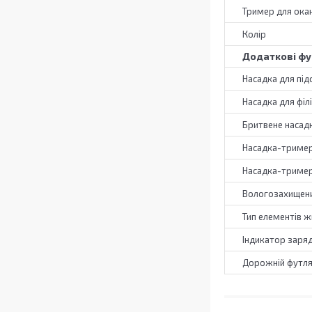
Тример для ока
Колір
Додаткові фу
Насадка для під
Насадка для філ
Бритвене насад
Насадка-тример 
Насадка-тример
Вологозахищени
Тип елементів 
Індикатор заря
Дорожній футл