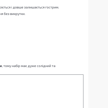
ріється і довше залишається гострим.
я без викрутки.
ки
, тому набір має дуже солідний та