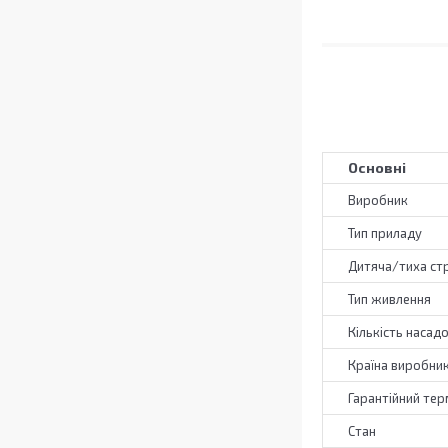
Основні
Виробник
Тип приладу
Дитяча/тиха ст
Тип живлення
Кількість насад
Країна виробни
Гарантійний тер
Стан