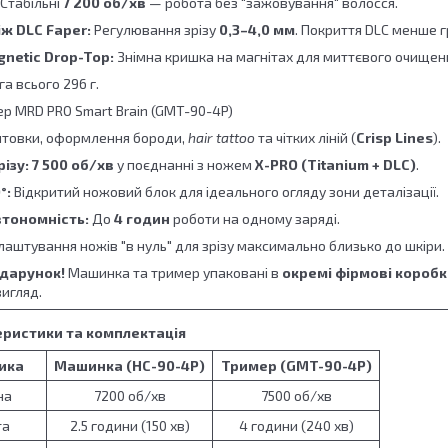
Стабільні
7 200 об/хв
— робота без "зажовування" волосся.
ж DLC Faper:
Регулювання зрізу
0,3–4,0 мм
. Покриття DLC менше г
netic Drop-Top:
Знімна кришка на магнітах для миттєвого очищенн
а всього 296 г.
р MRD PRO Smart Brain (GMT-90-4P)
нтовки, оформлення бороди,
hair tattoo
та чітких ліній (
Crisp Lines
).
ізу:
7 500 об/хв
у поєднанні з ножем
X-PRO (Titanium + DLC)
.
°:
Відкритий ножовий блок для ідеального огляду зони деталізації.
тономність:
До
4 годин
роботи на одному заряді.
аштування ножів "в нуль" для зрізу максимально близько до шкіри.
одарунок!
Машинка та тример упаковані в
окремі фірмові короб
игляд.
еристики та комплектація
ика
Машинка (HC-90-4P)
Тример (GMT-90-4P)
на
7200 об/хв
7500 об/хв
та
2.5 години (150 хв)
4 години (240 хв)