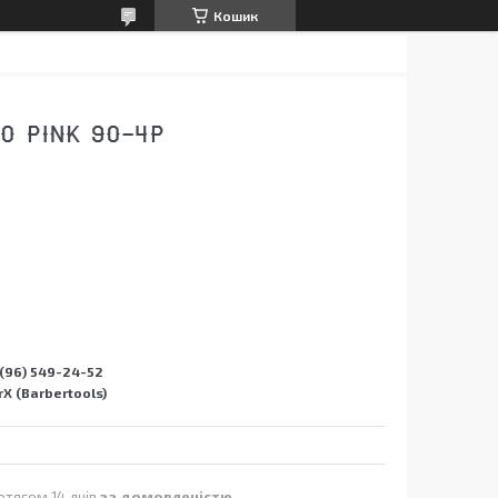
Кошик
0 PINK 90-4P
(96) 549-24-52
X (Barbertools)
отягом 14 днів
за домовленістю