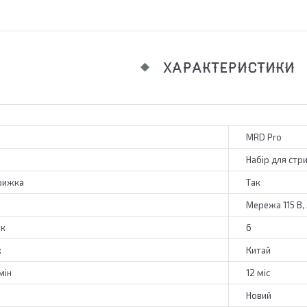
ХАРАКТЕРИСТИКИ
MRD Pro
Набір для стр
рижка
Так
Мережа 115 В,
ок
6
к
Китай
мін
12 міс
Новий