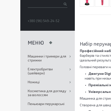
+380 (96) 549-24-52
Набір перука
Професійний набі
барберів та стиліс
Машинки і тримери для
стрижки
ідеальний результа
Головні переваги н
Електробритви
(шейвери)
Двигуни Digi
навіть при низь
Ножиці
Преміальні 
Косметика для догляду
Універсальн
за волоссям
Машинка для стриж
Пеньюари перукарські
Створена для швид