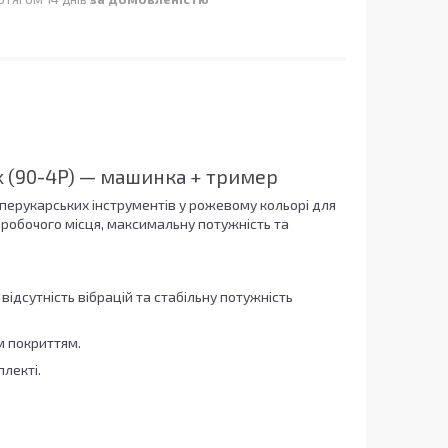
nk (90-4P) — машинка + тример
ерукарських інструментів у рожевому кольорі для
 робочого місця, максимальну потужність та
ідсутність вібрацій та стабільну потужність
м покриттям.
лекті.