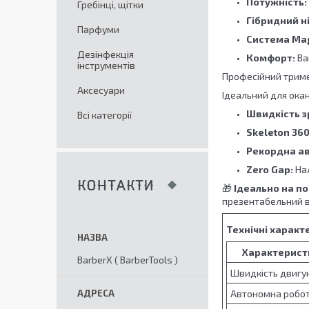
Потужність:
Гребінці, щітки
Гібридний ні
Парфуми
Система Mag
Дезінфекція
Комфорт:
Ваг
інструментів
Професійний триме
Аксесуари
Ідеальний для ока
Швидкість зр
Всі категорії
Skeleton 360
Рекордна ав
Zero Gap:
Нал
КОНТАКТИ
🎁
Ідеально на п
презентабельний в
Технічні характ
Характерист
BarberX ( BarberTools )
Швидкість двигу
Автономна робо