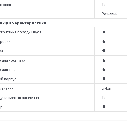
нтовки
Так
Рожевий
нкції і характеристики
стригання бороди і вусів
Ні
іровки
Ні
ка
Ні
для носа і вух
Ні
 для тіла
Ні
й корпус
Ні
живлення
Li-Ion
ду елементів живлення
Так
яр
Ні