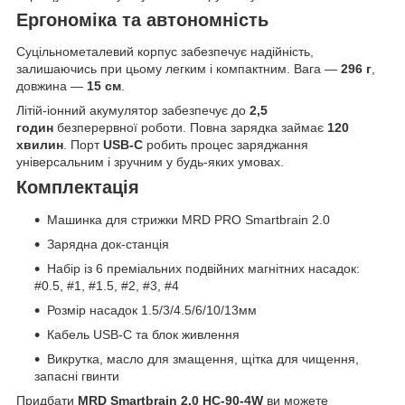
Ергономіка та автономність
Суцільнометалевий корпус забезпечує надійність,
залишаючись при цьому легким і компактним. Вага —
296 г
,
довжина —
15 см
.
Літій-іонний акумулятор забезпечує до
2,5
годин
безперервної роботи. Повна зарядка займає
120
хвилин
. Порт
USB-C
робить процес заряджання
універсальним і зручним у будь-яких умовах.
Комплектація
Машинка для стрижки MRD PRO Smartbrain 2.0
Зарядна док-станція
Набір із 6 преміальних подвійних магнітних насадок:
#0.5, #1, #1.5, #2, #3, #4
Розмір насадок 1.5/3/4.5/6/10/13мм
Кабель USB-C та блок живлення
Викрутка, масло для змащення, щітка для чищення,
запасні гвинти
Придбати
MRD Smartbrain 2.0 HC-90-4W
ви можете