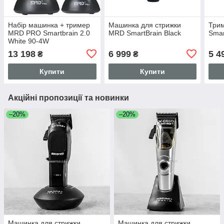
Набір машинка + тример
Машинка для стрижки
Три
MRD PRO Smartbrain 2.0
MRD SmartBrain Black
Smar
White 90-4W
13 198
6 999
5 4
₴
₴
Купити
Купити
Акційні пропозиції та новинки
–20%
–20%
Машинка для стрижки
Машинка для стрижки