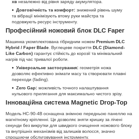
хв
незалежно від рівня заряду акумулятора.
Довговічність та комфорт:
знижений рівень шуму
та вібрації мінімізують втому руки майстра та
подовжують ресурс інструменту.
Професійний ножовий блок DLC Faper
Машинка укомплектована гібридним ножем
Premium DLC
Hybrid / Faper Blade
. Вуглецеве покриття
DLC (Diamond-
Like Carbon)
гарантує стійкість до корозії та мінімальний
нагрів під час тривалої роботи.
Універсальне застосування:
геометрія ножа
дозволяє ефективно знімати масу та створювати плавні
переходи (fading).
Zero Gap:
можливість точного налаштування
нульового прилягання для максимально чистого зрізу.
Інноваційна система Magnetic Drop-Top
Модель HC-90-4B оснащена знімною передньою панеллю на
магнітному кріпленні. Це дозволяє зняти кришку за лічені
секунди без викрутки для швидкого очищення ножового блоку
та внутрішніх механізмів від залишків волосся, значно
спрощуючи обслуговування інструменту.