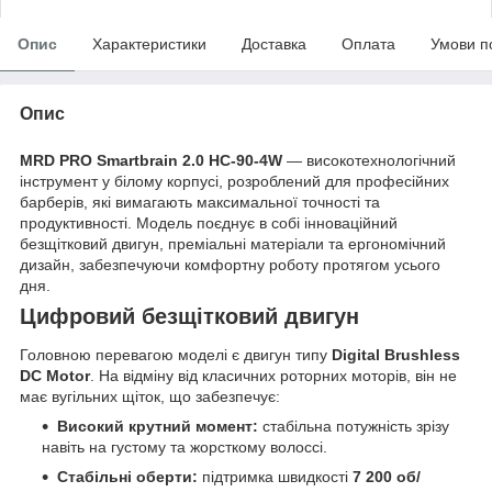
Опис
Характеристики
Доставка
Оплата
Умови п
Опис
MRD PRO Smartbrain 2.0 HC-90-4W
— високотехнологічний
інструмент у білому корпусі, розроблений для професійних
барберів, які вимагають максимальної точності та
продуктивності. Модель поєднує в собі інноваційний
безщітковий двигун, преміальні матеріали та ергономічний
дизайн, забезпечуючи комфортну роботу протягом усього
дня.
Цифровий безщітковий двигун
Головною перевагою моделі є двигун типу
Digital Brushless
DC Motor
. На відміну від класичних роторних моторів, він не
має вугільних щіток, що забезпечує:
Високий крутний момент:
стабільна потужність зрізу
навіть на густому та жорсткому волоссі.
Стабільні оберти:
підтримка швидкості
7 200 об/