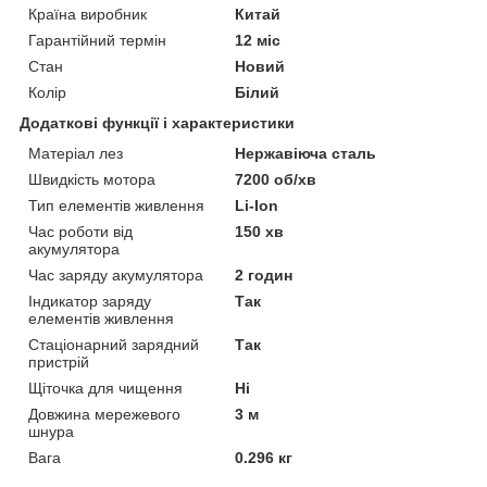
Країна виробник
Китай
Гарантійний термін
12 міс
Стан
Новий
Колір
Білий
Додаткові функції і характеристики
Матеріал лез
Нержавіюча сталь
Швидкість мотора
7200 об/хв
Тип елементів живлення
Li-Ion
Час роботи від
150 хв
акумулятора
Час заряду акумулятора
2 годин
Індикатор заряду
Так
елементів живлення
Стаціонарний зарядний
Так
пристрій
Щіточка для чищення
Ні
Довжина мережевого
3 м
шнура
Вага
0.296 кг