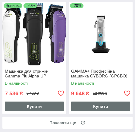
Новинка
–20%
–20%
Машинка для стрижки
GAMMA+ Професійна
Gamma Piu Alpha UP
машинка CYBORG (GPCBO)
В наявності
В наявності
7 536
9 648
₴
₴
9 420 ₴
12 060 ₴
Купити
Купити
Показати ще