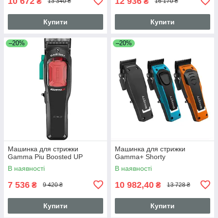
10 672
12 936
₴
₴
13 340 ₴
16 170 ₴
Купити
Купити
–20%
–20%
Машинка для стрижки
Машинка для стрижки
Gamma Piu Boosted UP
Gamma+ Shorty
В наявності
В наявності
7 536
10 982,40
₴
₴
9 420 ₴
13 728 ₴
Купити
Купити