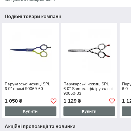
Подібні товари компанії
Перукарські ножиці SPL
Перукарські ножиці SPL
Перу
6.0" прямі 90069-60
6.0" Samurai філірувальні
6.0"
90050-33
1 050
1 129
1 1
₴
₴
Купити
Купити
Акційні пропозиції та новинки