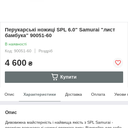
Перукарські ножиці SPL 6.0" Samurai "лист
бамбука" 90051-60
В наявності
Код: 90051-60
Роздріб
4 600
₴
Купити
Опис
Характеристики
Доставка
Оплата
Умови 
Опис
Дивовижна майстерність і найвища якість з SPL Samurai -
преміум перукарські ножиці прямого типу. Відкрийте для себе