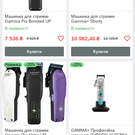
Машинка для стрижки
Машинка для стрижки
Gamma Piu Boosted UP
Gamma+ Shorty
В наявності
В наявності
7 536
10 982,40
₴
₴
9 420 ₴
13 728 ₴
Купити
Купити
Новинка
–20%
–20%
Машинка для стрижки
GAMMA+ Професійна
Gamma Piu Alpha UP
машинка CYBORG (GPCBO)