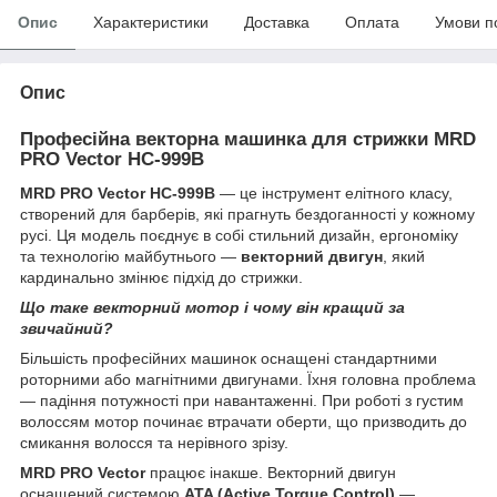
Опис
Характеристики
Доставка
Оплата
Умови п
Опис
Професійна векторна машинка для стрижки MRD
PRO Vector HC-999B
MRD PRO Vector HC-999B
— це інструмент елітного класу,
створений для барберів, які прагнуть бездоганності у кожному
русі. Ця модель поєднує в собі стильний дизайн, ергономіку
та технологію майбутнього —
векторний двигун
, який
кардинально змінює підхід до стрижки.
Що таке векторний мотор і чому він кращий за
звичайний?
Більшість професійних машинок оснащені стандартними
роторними або магнітними двигунами. Їхня головна проблема
— падіння потужності при навантаженні. При роботі з густим
волоссям мотор починає втрачати оберти, що призводить до
смикання волосся та нерівного зрізу.
MRD PRO Vector
працює інакше. Векторний двигун
оснащений системою
ATA (Active Torque Control)
—