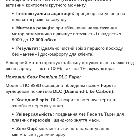
активним контролем крутного моменту.
Інтелектуальна адаптація:
процесор зчитує опір на
ножі сотні разів на секунду.
Миттєва реакція:
при збільшенні навантаження
мотор автоматично підвищує потужність і швидкість з
9000 до
12 000 об/хв
.
Результат:
ідеально чистий зріз з першого проходу
без «антен» і дискомфорту для клієнта.
Векторний мотор гарантує стабільну потужність незалежно від
рівня заряду — як на 100%, так і на 1% акумулятора.
Ножовий блок Premium DLC Faper
Модель HC-999B оснащена гібридним ножем
Faper
з
вуглецевим покриттям
DLC (Diamond-Like Carbon)
.
Холодний зріз:
DLC-покриття зменшує тертя та
запобігає перегріву ножа.
Універсальність:
поєднання лез Fade та Taper для
плавних переходів і швидкого зняття маси.
Zero Gap:
можливість точного налаштування
мінімальної довжини зрізу.