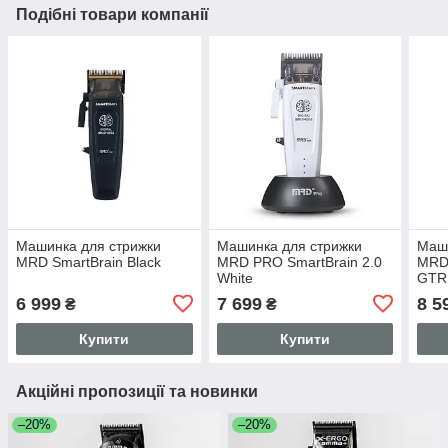
Подібні товари компанії
Машинка для стрижки
Машинка для стрижки
Маши
MRD SmartBrain Black
MRD PRO SmartBrain 2.0
MRD
White
GTR
6 999
7 699
8 5
₴
₴
Купити
Купити
Акційні пропозиції та новинки
–20%
–20%