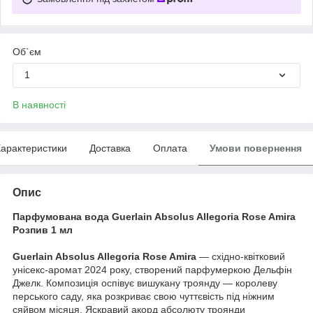
Об`єм
1
В наявності
арактеристики
Доставка
Оплата
Умови повернення
Опис
Парфумована вода Guerlain Absolus Allegoria Rose Amira
Розпив 1 мл
Guerlain Absolus Allegoria Rose Amira
— східно-квітковий
унісекс-аромат 2024 року, створений парфумеркою Дельфін
Джелк. Композиція оспівує вишукану троянду — королеву
перського саду, яка розкриває свою чуттєвість під ніжним
сяйвом місяця. Яскравий акорд абсолюту троянди