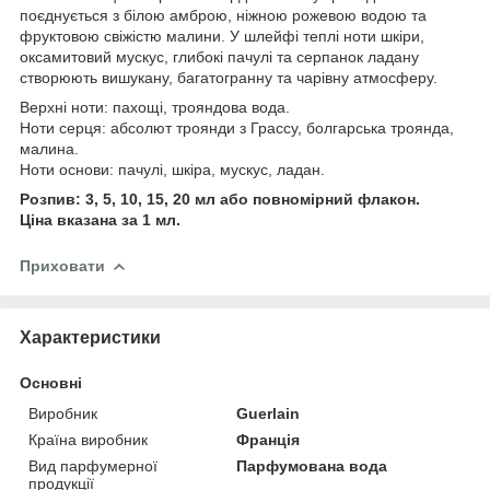
поєднується з білою амброю, ніжною рожевою водою та
фруктовою свіжістю малини. У шлейфі теплі ноти шкіри,
оксамитовий мускус, глибокі пачулі та серпанок ладану
створюють вишукану, багатогранну та чарівну атмосферу.
Верхні ноти: пахощі, трояндова вода.
Ноти серця: абсолют троянди з Грассу, болгарська троянда,
малина.
Ноти основи: пачулі, шкіра, мускус, ладан.
Розпив: 3, 5, 10, 15, 20 мл або повномірний флакон.
Ціна вказана за 1 мл.
Приховати
Характеристики
Основні
Виробник
Guerlain
Країна виробник
Франція
Вид парфумерної
Парфумована вода
продукції