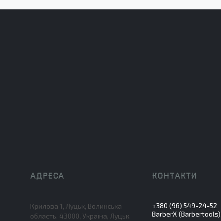
+380 (96) 549-24-52
Крилова 1, Луцьк, Волинська
BarberX (Barbertools)
область, 43000, Україна, Луцьк,