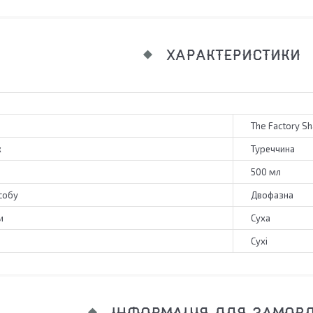
ХАРАКТЕРИСТИКИ
The Factory S
к
Туреччина
500 мл
собу
Двофазна
и
Суха
Сухі