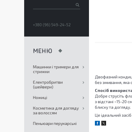
+380 (96) 549-24-52
Машинки і тримери для
стрижки
Двофазний конди
Електробритви
без змивання, яка 
(шейвери)
Спосіб використ
Добре струсіть фла
Ножиці
з відстані ~15-20 
блиску та догляду.
Косметика для догляду
за волоссям
Це ідеальний засіб
Пеньюари перукарські