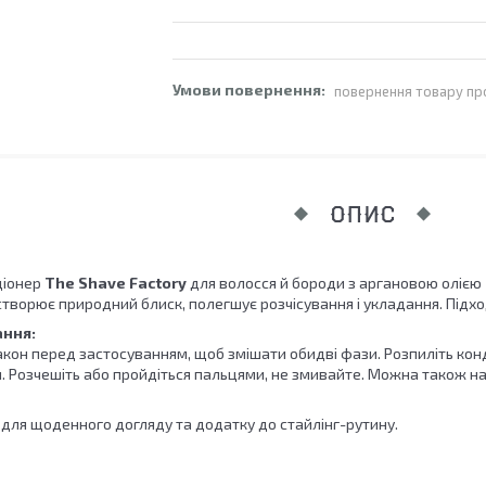
повернення товару пр
ОПИС
ціонер
The Shave Factory
для волосся й бороди з аргановою олією 
створює природний блиск, полегшує розчісування і укладання. Підход
ання:
кон перед застосуванням, щоб змішати обидві фази. Розпиліть конд
см. Розчешіть або пройдіться пальцями, не змивайте. Можна також 
 для щоденного догляду та додатку до стайлінг-рутину.