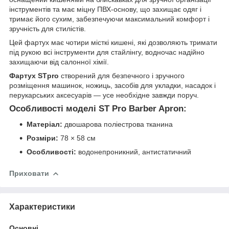
інструментів та має міцну ПВХ-основу, що захищає одяг і
тримає його сухим, забезпечуючи максимальний комфорт і
зручність для стилістів.
Цей фартух має чотири місткі кишені, які дозволяють тримати
під рукою всі інструменти для стайлінгу, водночас надійно
захищаючи від салонної хімії.
Фартух STpro
створений для безпечного і зручного
розміщення машинок, ножиць, засобів для укладки, насадок і
перукарських аксесуарів — усе необхідне завжди поруч.
Оcобливості моделі ST Pro Barber Apron:
Матеріал:
двошарова поліестрова тканина
Розміри:
78 × 58 см
Особливості:
водонепроникний, антистатичний
Приховати
Характеристики
Основні