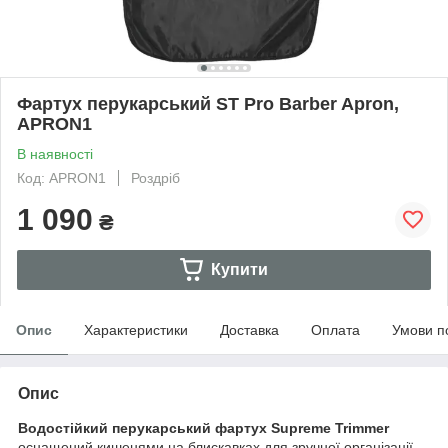
Фартух перукарський ST Pro Barber Apron,
APRON1
В наявності
Код: APRON1
Роздріб
1 090
₴
Купити
Опис
Характеристики
Доставка
Оплата
Умови п
Опис
Водостійкий перукарський фартух Supreme Trimmer
оснащений кишенями на блискавках для зручної організації