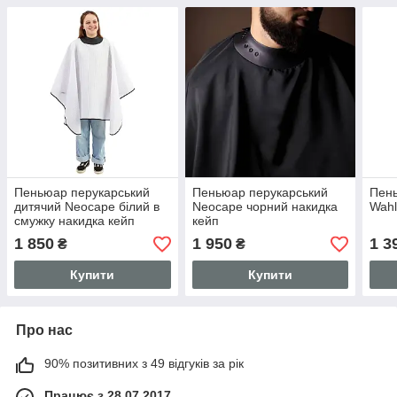
Пеньюар перукарський
Пеньюар перукарський
Пень
дитячий Neocape білий в
Neocape чорний накидка
Wahl
смужку накидка кейп
кейп
1 850
1 950
1 3
₴
₴
Купити
Купити
Про нас
90% позитивних з 49 відгуків за рік
Працює з 28.07.2017