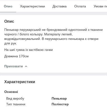
Опис
Характеристики
Доставка
Оплата
Умови п
Опис
Пеньюар перукарський не брендований однотонний з тканини
чорного / білого кольору. Матеріалу легкий,
водовідштовхувальний. В перукарського пеньюара є отвори
для рук.
На шиї гумка із застібкою гачки
Довжина 170см
Приховати
Характеристики
Основні
Вид виробу
Пеньюар
Тип тканини
Поліестер