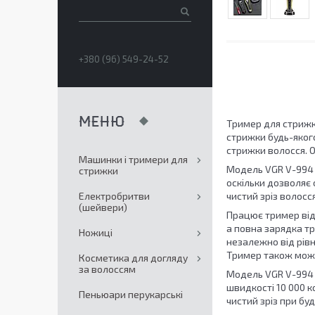
+380 (96) 549-24-52
Тример для стрижк
стрижки будь-якого
стрижки волосся. 
Машинки і тримери для
Модель VGR V-994
стрижки
оскільки дозволяє
Електробритви
чистий зріз волосся
(шейвери)
Працює тример від
а повна зарядка тр
Ножиці
незалежно від рівн
Тример також мож
Косметика для догляду
за волоссям
Модель VGR V-994 
швидкості 10 000 к
Пеньюари перукарські
чистий зріз при буд