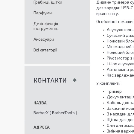
Гребінці, щітки
Дизайн тримера суч
для зарядки USB-C 
Парфуми
країні світу.
Особливості машин
Дезінфекція
інструментів
Акумуляторн
Сучасний диз
Аксесуари
Ножовий бло
Мінімальний з
Всі категорії
Ножовий блок 
Pivot мотор 
Li-Ion акумул
Автономна ро
Час заряджан
КОНТАКТИ
У комплекті:
Тример
Документаці
Кабель для з
Захисний ков
BarberX ( BarberTools )
3 насадки для
Щітка для до
Олія для змащ
Змінна верхн