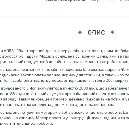
ОПИС
и VGR V-994 створений для тих перукарів та стилістів, яким необх
 волосся, хоч дроту. Модель оснащена сучасними функціями та техно
Оригінальний продуманий дизайн та гарна комплектація роблять мод
 оснащена незнімним Т-подібним ножовим блоком завширшки 40 м
 одночасно захоплювати велику ширину для стрижки, а також комф
. Ножі зроблені з якісної вуглецевої нержавіючої сталі з DLC покрит
 вбудованого Li-Ion акумулятора ємністю 2000 mAh, що забезпечу
иває 2.5 години. Літієвий акумулятор позбавлений ефекту хімічної 
я заряду. Таким чином, цей тример ідеально підходить на потік, а 
е працювати від мережі за допомогою адаптера живлення.
оснащена потужним мотором pivot з високою частотою роботи. Це 
оливань в хвилину. Мотор простий у конструкції, дуже надійний та 
ь-якій інтенсивності роботи.