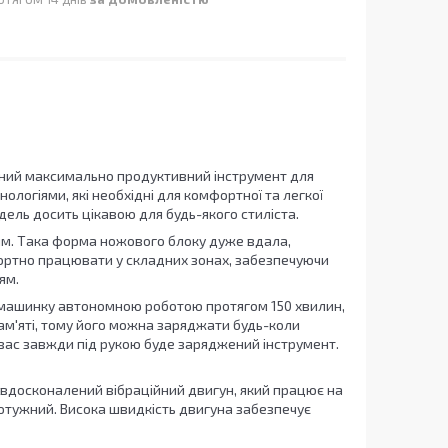
ідний максимально продуктивний інструмент для
логіями, які необхідні для комфортної та легкої
ель досить цікавою для будь-якого стиліста.
м. Така форма ножового блоку дуже вдала,
ортно працювати у складних зонах, забезпечуючи
тям.
є машинку автономною роботою протягом 150 хвилин,
пам'яті, тому його можна заряджати будь-коли
у вас завжди під рукою буде заряджений інструмент.
вдосконалений вібраційний двигун, який працює на
потужний. Висока швидкість двигуна забезпечує