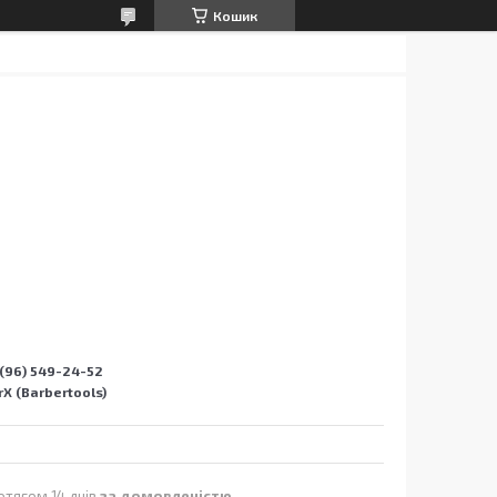
Кошик
(96) 549-24-52
X (Barbertools)
отягом 14 днів
за домовленістю