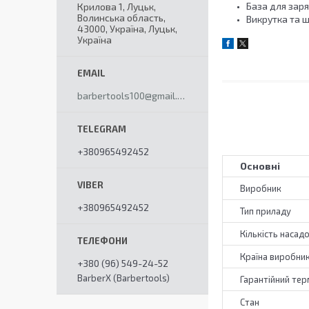
База для зар
Крилова 1, Луцьк,
Волинська область,
Викрутка та 
43000, Україна, Луцьк,
Україна
barbertools100@gmail.com
+380965492452
Основні
Виробник
+380965492452
Тип приладу
Кількість насад
Країна виробни
+380 (96) 549-24-52
BarberX (Barbertools)
Гарантійний тер
Стан