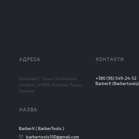
+380 (96) 549-24-52
Крилова 1, Луцьк, Волинська
BarberX (Barbertools)
область, 43000, Україна, Луцьк,
Україна
BarberX ( BarberTools )
barbertools100@gmail.com