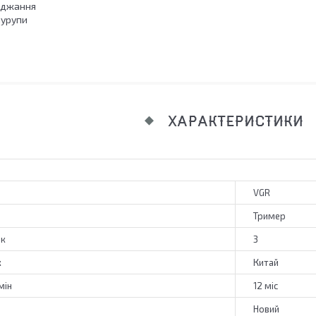
яджання
шурупи
ХАРАКТЕРИСТИКИ
VGR
Тример
ок
3
к
Китай
мін
12 міс
Новий