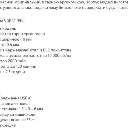
асний, оригінальний, з гарною ергономікою. Корпус моделі виготов
є універсальним, завдяки чому Ви зможете її заряджати будь-яким 
и VGR V-994:
а модель
айн та гарна ергономіка
к шириною 40 мм
різ 0.4 мм
із нержавіючої сталі з DLC покриттям
з максимальною частотою 10 000 об/хв
ятор 2000 mAh
бота до 150 хвилин
ня 2.5 години
я
аряджання USB-C
пачок для ножа
 стрижки: 1.5 – 3 – 6 мм
гляду за машинкою
ування ножів 55 ml
я кришка