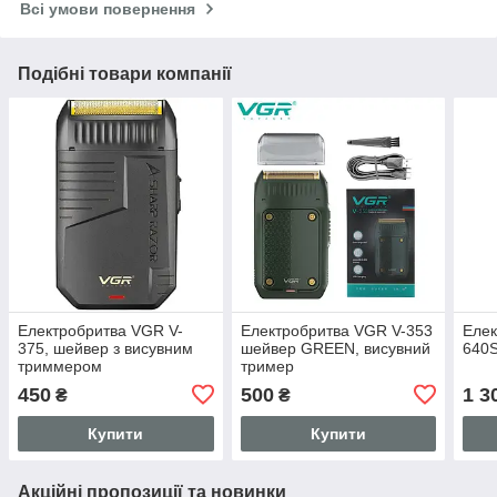
Всі умови повернення
Подібні товари компанії
Електробритва VGR V-
Електробритва VGR V-353
Елек
375, шейвер з висувним
шейвер GREEN, висувний
640S
триммером
тример
450
500
1 3
₴
₴
Купити
Купити
Акційні пропозиції та новинки