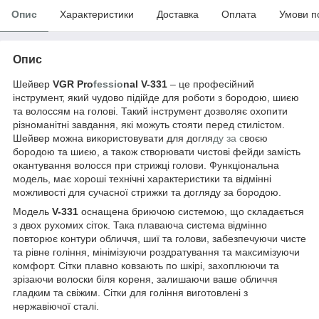
Опис
Характеристики
Доставка
Оплата
Умови п
Опис
Шейвер
VGR Pro
fessio
nal V-331
– це професійний
інструмент, який чудово підійде для роботи з бородою, шиєю
та волоссям на голові. Такий інструмент дозволяє охопити
різноманітні завдання, які можуть стояти перед стилістом.
Шейвер можна використовувати для догля
ду за с
воєю
бородою та шиєю, а також створювати чистові фейди замість
окантування волосся при стрижці голови. Функціональна
модель, має хороші технічні характеристики та відмінні
можливості для сучасної стрижки та догляду за бородою.
Модель
V-331
оснащена бриючою системою, що складається
з двох рухомих сіток. Така плаваюча система відмінно
повторює контури обличчя, шиї та голови, забезпечуючи чисте
та рівне гоління, мінімізуючи роздратування та максимізуючи
комфорт. Сітки плавно ковзають по шкірі, захоплюючи та
зрізаючи волоски біля кореня, залишаючи ваше обличчя
гладким та свіжим. Сітки для гоління виготовлені з
нержавіючої сталі.