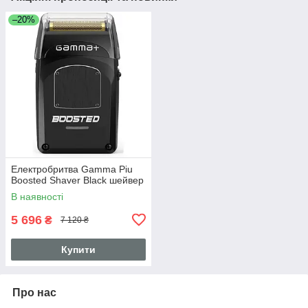
–20%
Електробритва Gamma Piu
Boosted Shaver Black шейвер
В наявності
5 696
₴
7 120 ₴
Купити
Про нас