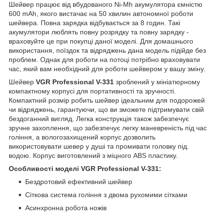
Шейвер працює від вбудованого Ni-Mh акумулятора ємністю
600 mAh, якого вистачає на 50 хвилин автономної роботи
шейвера. Повна зарядка відбувається за 8 годин. Такі
акумулятори люблять повну розрядку та повну зарядку -
враховуйте це при покупці даної моделі. Для домашнього
використання, поїздок та відряджень дана модель підійде без
проблем. Однак для роботи на потоці потрібно враховувати
час, який вам необхідний для роботи шейвером у вашу зміну.
Шейвер
VGR Professional V-331
зроблений у мініатюрному
компактному корпусі для портативності та зручності.
Компактний розмір робить шейвер ідеальним для подорожей
чи відряджень, гарантуючи, що ви зможете підтримувати свій
бездоганний вигляд. Легка конструкція також забезпечує
зручне захоплення, що забезпечує легку маневреність під час
гоління, а вологозахищений корпус дозволить
використовувати шевер у душі та промивати головку під.
водою. Корпус виготовлений з міцного ABS пластику.
Особливості моделі VGR Professional V-331:
Бездротовий ефективний шейвер
Сіткова система гоління з двома рухомими сітками
Асинхронна робота ножів