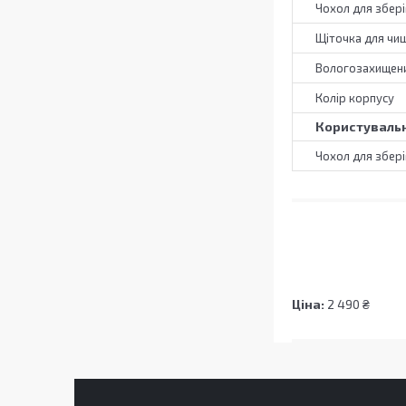
Чохол для збері
Щіточка для чи
Вологозахищени
Колір корпусу
Користувальн
Чохол для збері
Ціна:
2 490 ₴