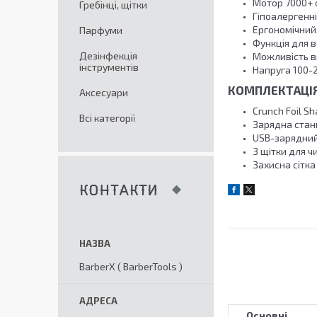
Мотор 7000+ 
Гребінці, щітки
Гіпоалергенні
Ергономічний,
Парфуми
Функція для в
Дезінфекція
Можливість в
інструментів
Напруга 100-2
КОМПЛЕКТАЦІ
Аксесуари
Crunch Foil S
Всі категорії
Зарядна стан
USB-зарядний
3 щітки для 
Захисна сітка
КОНТАКТИ
BarberX ( BarberTools )
Основні