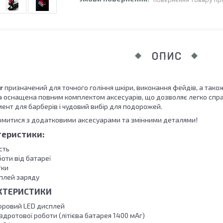
ОПИС
r
призначений для точного гоління шкіри, виконання фейдів, а також
 оснащена повним комплектом аксесуарів, що дозволяє легко спра
ент для барберів і чудовий вибір для подорожей.
омитися з додатковими аксесуарами та змінними деталями!
теристики:
сть
оти від батареї
тки
плей заряду
АКТЕРИСТИКИ
фровий LED дисплей
здротової роботи (літієва батарея 1400 мАг)