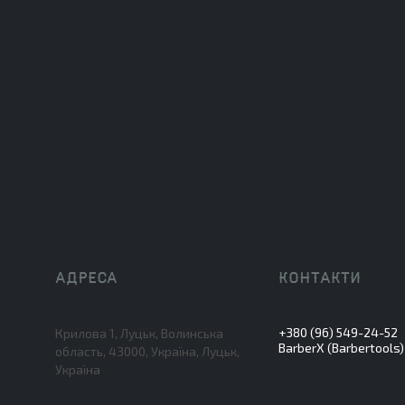
+380 (96) 549-24-52
Крилова 1, Луцьк, Волинська
BarberX (Barbertools)
область, 43000, Україна, Луцьк,
Україна