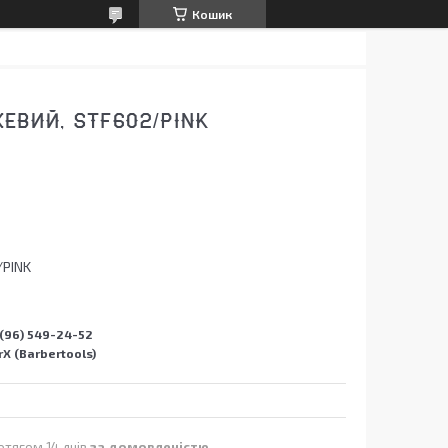
Кошик
ЕВИЙ, STF602/PINK
/PINK
(96) 549-24-52
X (Barbertools)
отягом 14 днів
за домовленістю