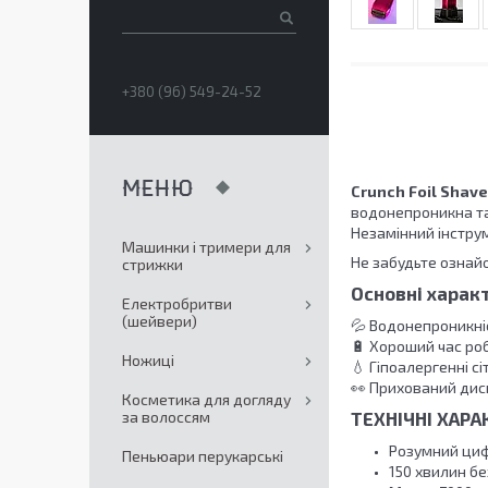
+380 (96) 549-24-52
Crunch Foil Shave
водонепроникна та
Незамінний інструм
Машинки і тримери для
Не забудьте ознай
стрижки
Основні харак
Електробритви
(шейвери)
💦 Водонепроникні
🔋 Хороший час роб
Ножиці
💧 Гіпоалергенні сі
👀 Прихований дис
Косметика для догляду
за волоссям
ТЕХНІЧНІ ХАР
Розумний ци
Пеньюари перукарські
150 хвилин бе