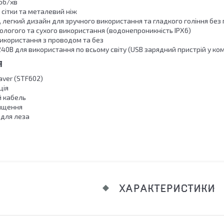
об/хв
 сітки та металевий ніж
 легкий дизайн для зручного використання та гладкого гоління без
ологого та сухого використання (водонепроникність IPX6)
икористання з проводом та без
40В для використання по всьому світу (USB зарядний пристрій у ком
Я
haver (STF602)
ція
 кабель
чищення
 для леза
ХАРАКТЕРИСТИКИ