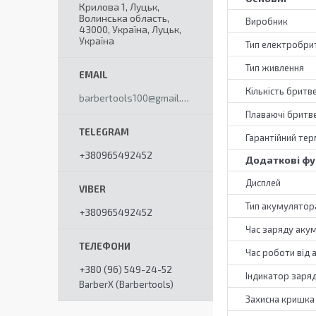
Крилова 1, Луцьк,
Волинська область,
Виробник
43000, Україна, Луцьк,
Україна
Тип електробри
Тип живлення
Кількість бритв
barbertools100@gmail.com
Плаваючі бритве
Гарантійний тер
+380965492452
Додаткові фу
Дисплей
Тип акумулятор
+380965492452
Час заряду аку
Час роботи від
+380 (96) 549-24-52
Індикатор заря
BarberX (Barbertools)
Захисна кришка