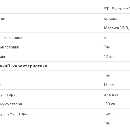
ST - Supreme 
тви
сіткова
Мережа 115 В,
ених головок
2
ні головки
Так
мін
12 міс
нкції і характеристики
Так
а
Li-Ion
мулятора
2 годин
 акумулятора
150 хв
ду акумулятора
Так
Так