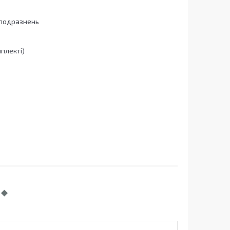
 подразнень
плекті)