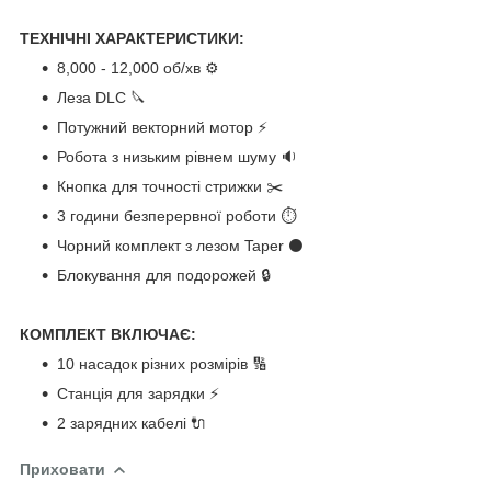
ТЕХНІЧНІ ХАРАКТЕРИСТИКИ:
8,000 - 12,000 об/хв ⚙️
Леза DLC 🔪
Потужний векторний мотор ⚡
Робота з низьким рівнем шуму 🔉
Кнопка для точності стрижки ✂️
3 години безперервної роботи ⏱️
Чорний комплект з лезом Taper ⚫
Блокування для подорожей 🔒
КОМПЛЕКТ ВКЛЮЧАЄ:
10 насадок різних розмірів 🔢
Станція для зарядки ⚡
2 зарядних кабелі 🔌
Приховати