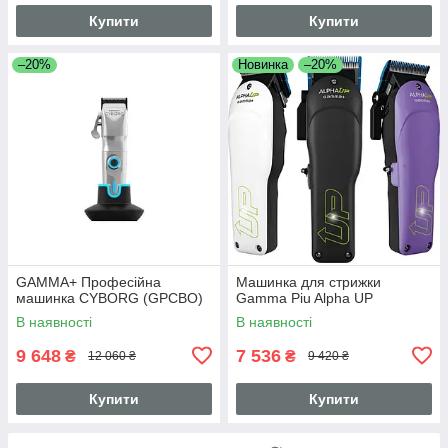
Купити
Купити
–20%
Новинка
–20%
GAMMA+ Професійна
Машинка для стрижки
машинка CYBORG (GPCBO)
Gamma Piu Alpha UP
В наявності
В наявності
9 648
7 536
₴
₴
12 060 ₴
9 420 ₴
Купити
Купити