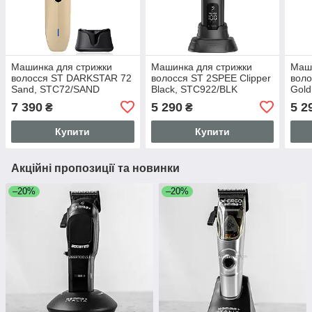
Машинка для стрижки
Машинка для стрижки
Маши
волосся ST DARKSTAR 72
волосся ST 2SPEE Clipper
воло
Sand, STC72/SAND
Black, STC922/BLK
Gol
7 390
5 290
5 2
₴
₴
Купити
Купити
Акційні пропозиції та новинки
–20%
–20%