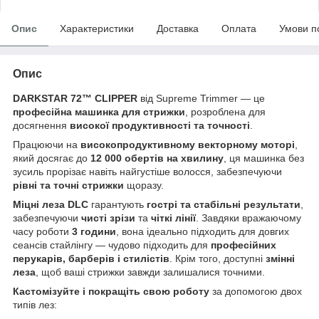
Опис
Характеристики
Доставка
Оплата
Умови п
Опис
DARKSTAR 72™ CLIPPER
від Supreme Trimmer — це
професійна машинка для стрижки
, розроблена для
досягнення
високої продуктивності та точності
.
Працюючи на
високопродуктивному векторному моторі
,
який досягає до
12 000 обертів на хвилину
, ця машинка без
зусиль прорізає навіть найгустіше волосся, забезпечуючи
рівні та точні стрижки
щоразу.
Міцні леза DLC
гарантують
гострі та стабільні результати
,
забезпечуючи
чисті зрізи
та
чіткі лінії
. Завдяки вражаючому
часу роботи
3 години
, вона ідеально підходить для довгих
сеансів стайлінгу — чудово підходить для
професійних
перукарів, барберів і стилістів
. Крім того, доступні
змінні
леза
, щоб ваші стрижки завжди залишалися точними.
Кастомізуйте і покращіть свою роботу
за допомогою двох
типів лез: