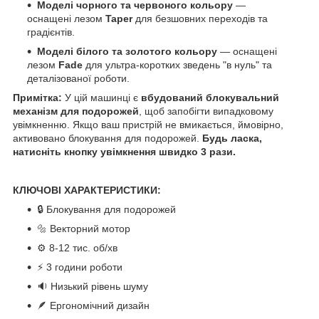
Моделі чорного та червоного кольору
—
оснащені лезом
Taper
для безшовних переходів та
градієнтів.
Моделі білого та золотого кольору
— оснащені
лезом
Fade
для ультра-коротких зведень "в нуль" та
деталізованої роботи.
Примітка:
У цій машинці є
вбудований блокувальний
механізм для подорожей
, щоб запобігти випадковому
увімкненню. Якщо ваш пристрій не вмикається, ймовірно,
активовано блокування для подорожей.
Будь ласка,
натисніть кнопку увімкнення швидко 3 рази.
КЛЮЧОВІ ХАРАКТЕРИСТИКИ:
🔒 Блокування для подорожей
🔩 Векторний мотор
⚙️ 8-12 тис. об/хв
⚡ 3 години роботи
🔉 Низький рівень шуму
🪶 Ергономічний дизайн