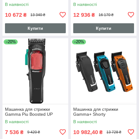
В наявності
В наявності
10 672
12 936
₴
₴
13 340 ₴
16 170 ₴
Купити
Купити
–20%
–20%
Машинка для стрижки
Машинка для стрижки
Gamma Piu Boosted UP
Gamma+ Shorty
В наявності
В наявності
7 536
10 982,40
₴
₴
9 420 ₴
13 728 ₴