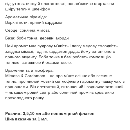
відчуття затишку й елегантності, ненав’язливо огортаючи
шкіру теплим шлейфом.
Ароматична піраміда:
Верхні ноти: пряний кардамон
Серце: сонячна мімоза
База: боби тонка, деревні акорди
Цей аромат має пудрову м’якість і легку медову солодкість
завдяки мімозі, тоді як кардамон додає йому витонченого
пряного акценту. Боби тонка в базі роблять композицію
теплою, затишною й оксамитовою.
Враження та атмосфера:
Mimosa & Cardamom – це про м’яке осіннє або весняне
тепло, про ніжний жовтий світлофільтр і ароматну чашку чаю з
прянощами. Він елегантний, витончений і водночас затишний
– як кашеміровий светр або сонячний промінь крізь вікно
прохолодного ранку.
Розлив: 3,5,10 мл або повномірний флакон
Ціна вказана за 1 мл.