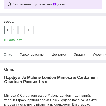
Замовлення під захистом
Об`єм
1
3
5
10
В наявності
Опис
Характеристики
Доставка
Оплата
Умови п
Опис
Парфум Jo Malone London Mimosa & Cardamom
Оригінал Розпив 1 мл
Mimosa & Cardamom від Jo Malone London – це ніжний,
теплий і трохи пряний аромат, який чудово поєднує м’якість
мімози та екзотичну пікантність кардамону. Він створює