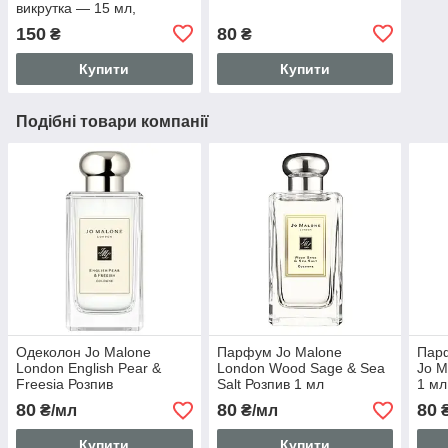
викрутка — 15 мл,
коричневий
150
80
₴
₴
Купити
Купити
Подібні товари компанії
Одеколон Jo Malone
Парфум Jo Malone
Пар
London English Pear &
London Wood Sage & Sea
Jo M
Freesia Розпив
Salt Розпив 1 мл
1 мл
80
80
80
₴/мл
₴/мл
₴
Купити
Купити