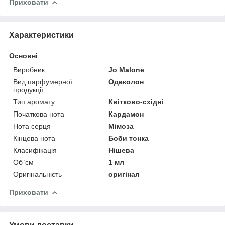
Приховати
Характеристики
Основні
Виробник
Jo Malone
Вид парфумерної
Одеколон
продукції
Тип аромату
Квітково-східні
Початкова нота
Кардамон
Нота серця
Мімоза
Кінцева нота
Боби тонка
Класифікація
Нішева
Об`єм
1 мл
Оригінальність
оригінал
Приховати