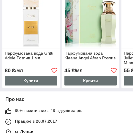
Парфумована вода Gritti
Парфумована вода
Пар
Adele Розпив 1 мл
Kiaana Angel Afnan Розпив
Juli
Mmm
80
45
55
₴/мл
₴/мл
₴
Купити
Купити
Про нас
90% позитивних з 49 відгуків за рік
Працює з 28.07.2017
м. Луцьк