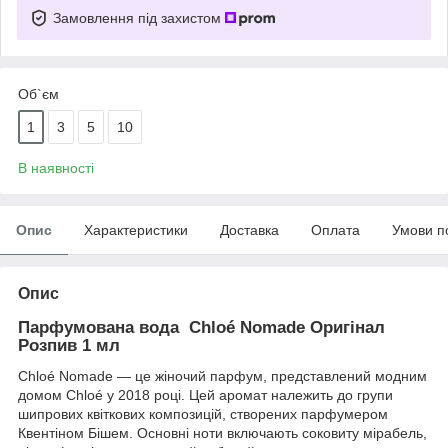
Замовлення під захистом
Об`єм
1
3
5
10
В наявності
Опис
Характеристики
Доставка
Оплата
Умови п
Опис
Парфумована вода Chloé Nomade Оригінал
Розпив 1 мл
Chloé Nomade — це жіночий парфум, представлений модним
домом Chloé у 2018 році. Цей аромат належить до групи
шипрових квіткових композицій, створених парфумером
Квентіном Бішем. Основні ноти включають соковиту мірабель,