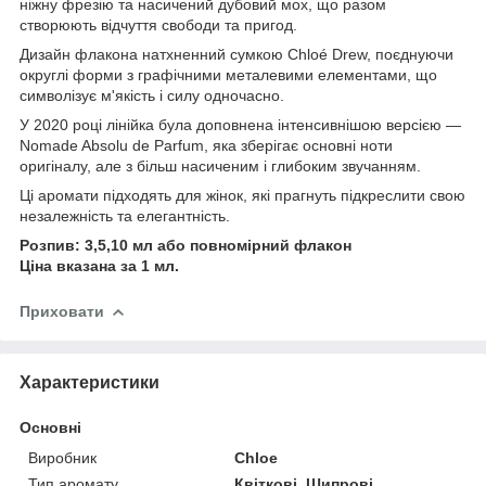
ніжну фрезію та насичений дубовий мох, що разом
створюють відчуття свободи та пригод.
Дизайн флакона натхненний сумкою Chloé Drew, поєднуючи
округлі форми з графічними металевими елементами, що
символізує м'якість і силу одночасно.
У 2020 році лінійка була доповнена інтенсивнішою версією —
Nomade Absolu de Parfum, яка зберігає основні ноти
оригіналу, але з більш насиченим і глибоким звучанням.
Ці аромати підходять для жінок, які прагнуть підкреслити свою
незалежність та елегантність.
Розпив: 3,5,10 мл або повномірний флакон
Ціна вказана за 1 мл.
Приховати
Характеристики
Основні
Виробник
Chloe
Тип аромату
Квіткові, Шипрові