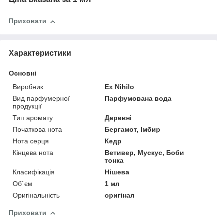
Приховати
Характеристики
Основні
Виробник
Ex Nihilo
Вид парфумерної
Парфумована вода
продукції
Тип аромату
Деревні
Початкова нота
Бергамот, Імбир
Нота серця
Кедр
Кінцева нота
Ветивер, Мускус, Боби
тонка
Класифікація
Нішева
Об`єм
1 мл
Оригінальність
оригінал
Приховати