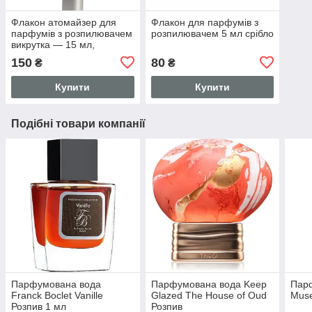
Флакон атомайзер для
Флакон для парфумів з
парфумів з розпилювачем
розпилювачем 5 мл срібло
викрутка — 15 мл,
коричневий
150
80
₴
₴
Купити
Купити
Подібні товари компанії
Парфумована вода
Парфумована вода Keep
Парф
Franck Boclet Vanille
Glazed The House of Oud
Muse
Розпив 1 мл
Розпив