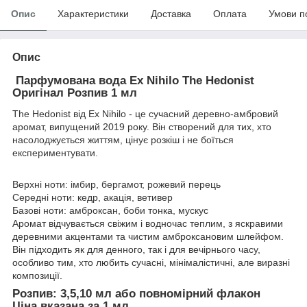
Опис
Характеристики
Доставка
Оплата
Умови п
Опис
Парфумована вода Ex Nihilo The Hedonist
Оригінал Розпив 1 мл
The Hedonist від Ex Nihilo - це сучасний деревно-амбровий
аромат, випущений 2019 року. Він створений для тих, хто
насолоджується життям, цінує розкіш і не боїться
експериментувати.
Верхні ноти: імбир, бергамот, рожевий перець
Середні ноти: кедр, акація, ветивер
Базові ноти: амброксан, боби тонка, мускус
Аромат відчувається свіжим і водночас теплим, з яскравими
деревними акцентами та чистим амброксановим шлейфом.
Він підходить як для денного, так і для вечірнього часу,
особливо тим, хто любить сучасні, мінімалістичні, але виразні
композиції.
Розпив: 3,5,10 мл або повномірний флакон
Ціна вказана за 1 мл