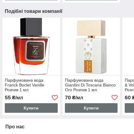
Подібні товари компанії
Парфумована вода
Парфумована вода
Парф
Franck Boclet Vanille
Giardini Di Toscana Bianco
& Vol
Розпив 1 мл
Oro Розпив 1 мл
Розп
55
70
60
₴/мл
₴/мл
₴
Купити
Купити
Про нас