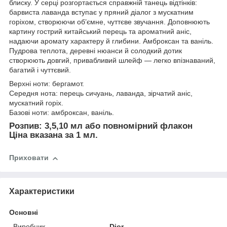
блиску. У серці розгортається справжній танець відтінків:
барвиста лаванда вступає у пряний діалог з мускатним
горіхом, створюючи об’ємне, чуттєве звучання. Доповнюють
картину гострий китайський перець та ароматний аніс,
надаючи аромату характеру й глибини. Амброксан та ваніль.
Пудрова теплота, деревні нюанси й солодкий дотик
створюють довгий, привабливий шлейф — легко впізнаваний,
багатий і чуттєвий.
Верхні ноти: бергамот.
Середня нота: перець сичуань, лаванда, зірчатий аніс,
мускатний горіх.
Базові ноти: амброксан, ваніль.
Розпив: 3,5,10 мл або повномірний флакон
Ціна вказана за 1 мл.
Приховати
Характеристики
Основні
Виробник
Dior