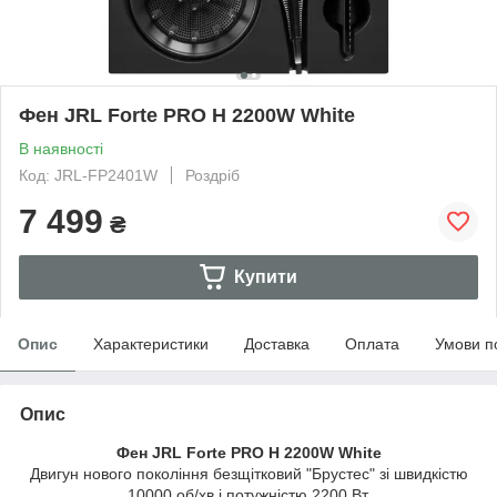
Фен JRL Forte PRO H 2200W White
В наявності
Код: JRL-FP2401W
Роздріб
7 499
₴
Купити
Опис
Характеристики
Доставка
Оплата
Умови п
Опис
Фен JRL Forte PRO H 2200W White
Двигун нового покоління безщітковий "Брустес" зі швидкістю
10000 об/хв і потужністю 2200 Вт.