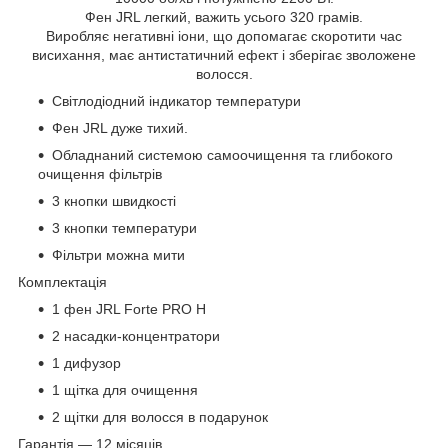
Фен JRL легкий, важить усього 320 грамів.
Виробляє негативні іони, що допомагає скоротити час
висихання, має антистатичний ефект і зберігає зволожене
волосся.
Світлодіодний індикатор температури
Фен JRL дуже тихий.
Обладнаний системою самоочищення та глибокого
очищення фільтрів
3 кнопки швидкості
3 кнопки температури
Фільтри можна мити
Комплектація
1 фен JRL Forte PRO H
2 насадки-концентратори
1 дифузор
1 щітка для очищення
2 щітки для волосся в подарунок
Гарантія — 12 місяців