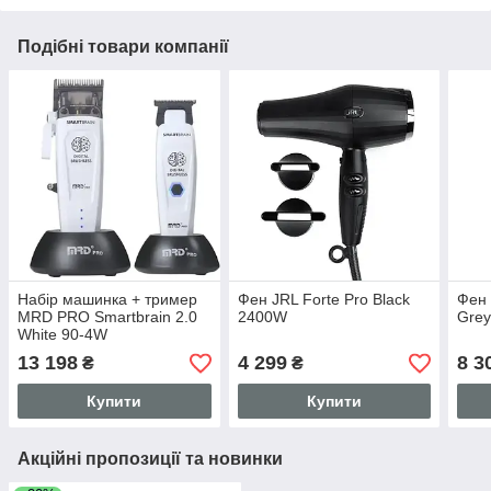
Подібні товари компанії
Набір машинка + тример
Фен JRL Forte Pro Black
Фен 
MRD PRO Smartbrain 2.0
2400W
Gre
White 90-4W
13 198
4 299
8 3
₴
₴
Купити
Купити
Акційні пропозиції та новинки