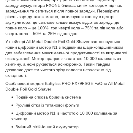
заряду акумулятора FXONE блимає синім кольором під час
заряджання та світиться після повної зарядки. Перевірити
рівень заряду також можна, натиснувши кнопку в центрі
акумулятора, де світлове кільце вказує відсоток заряду, де
повне коло – це 100%, три чверті кола – 75% та пів кола або
чверть кола – 50% та 25% відповідно.
У шейвері All-Metal Double Foil Gold Shaver застосовується
новий цифровий мотор N1 з подвійним шарикопідшипником
для забезпечення максимальної продуктивності та витривалої
експлуатації. Мотор працює з частотою 10 000 коливань за
хвилину, а ножі рухаються асинхронно. Такий тандем
дозволяє досягти чистого зрізу волосся незалежно від
складності.
Особливості моделі BaByliss PRO FX79FSGE FxOne All-Metal
Double Foil Gold Shaver:
Подвійна сіткова бриюча система
Рухливі сітки із титанової фольги
Цифровий мотор N1 із частотою 10 000 коливань за
хвилину
Змінний літій-іонний акумулятор