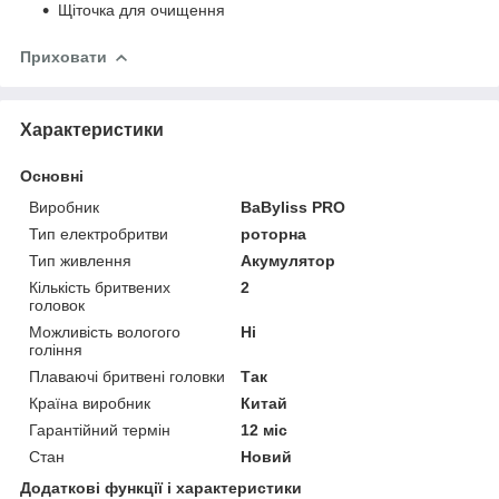
Щіточка для очищення
Приховати
Характеристики
Основні
Виробник
BaByliss PRO
Тип електробритви
роторна
Тип живлення
Акумулятор
Кількість бритвених
2
головок
Можливість вологого
Ні
гоління
Плаваючі бритвені головки
Так
Країна виробник
Китай
Гарантійний термін
12 міс
Стан
Новий
Додаткові функції і характеристики