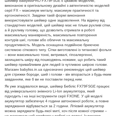
Шейвер BaBylissPRO FX79FSGE є цікавою моделлю,
виконаною в оригінальному дизайні з автентичністю моделей
серії FX – максимум металу, максимум практичності та
ергономічності. Завдяки такій формі виконання
використовувати шейвер одне задоволення. На відміну від
стандартних моделей, цей шейвер має не тільки рухливі сітки,
а й рухливу головку, що дозволить отримати в роботі
максимальну маневреність, максимальне повторення
контурів шиї, голови або обличчя та максимальну
продуктивність. Модель оснащена подвійною бриючою
системою сіткового типу. Сітки виготовлені із титанової фольги
– вони максимально тонкі, витривалі, гіпоалергенні,
захищають шкіру від пошкоджень ножами, що робить такий
шейвер привабливим для людей із чутливою шкірою голови.
Магазин babyliss.in.ua однозначно рекомендує цей шейвер
для стрижки бороди, ший і голови - він впорається з будь-яким
завданням, яке б ви не поставили перед ним.
Як уже згадувалося вище, шейвер Бебіліс FX79FSGE працює
від універсального знімного Li-Ion акумулятора, який
підходить і на інші інструменти серії FXONE. У цій моделі
акумулятор забезпечує 4 години автономної роботи, а повне
заряджання відбувається за 2 години. Літієвий акумулятор
можна заряджати будь-якої миті, хоч після кожної стрижки –
це максимальний комфорт у роботі на потоці. Індикатор