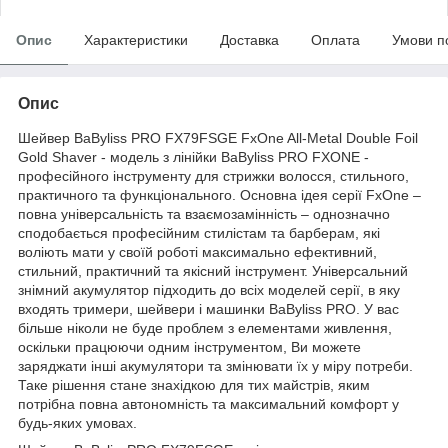
Опис
Характеристики
Доставка
Оплата
Умови п
Опис
Шейвер BaByliss PRO FX79FSGE FxOne All-Metal Double Foil
Gold Shaver - модель з лінійки BaByliss PRO FXONE -
професійного інструменту для стрижки волосся, стильного,
практичного та функціонального. Основна ідея серії FxOne –
повна універсальність та взаємозамінність – однозначно
сподобається професійним стилістам та барберам, які
воліють мати у своїй роботі максимально ефективний,
стильний, практичний та якісний інструмент. Універсальний
знімний акумулятор підходить до всіх моделей серії, в яку
входять тримери, шейвери і машинки BaByliss PRO. У вас
більше ніколи не буде проблем з елементами живлення,
оскільки працюючи одним інструментом, Ви можете
заряджати інші акумулятори та змінювати їх у міру потреби.
Таке рішення стане знахідкою для тих майстрів, яким
потрібна повна автономність та максимальний комфорт у
будь-яких умовах.