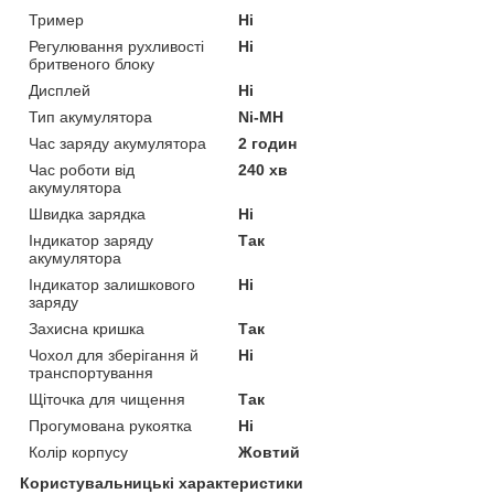
Тример
Ні
Регулювання рухливості
Ні
бритвеного блоку
Дисплей
Ні
Тип акумулятора
Ni-MH
Час заряду акумулятора
2 годин
Час роботи від
240 хв
акумулятора
Швидка зарядка
Ні
Індикатор заряду
Так
акумулятора
Індикатор залишкового
Ні
заряду
Захисна кришка
Так
Чохол для зберігання й
Ні
транспортування
Щіточка для чищення
Так
Прогумована рукоятка
Ні
Колір корпусу
Жовтий
Користувальницькі характеристики