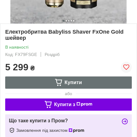
Електробритва Babyliss Shaver FxOne Gold
шейвер
В наявності
Код: FX79FSGE
Роздріб
5 299
₴
Купити
або
Купити з
Що таке купити з Пром?
Замовлення під захистом