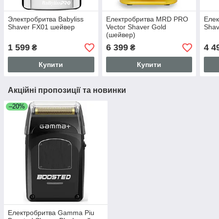
Электробритва Babyliss
Електробритва MRD PRO
Елек
Shaver FX01 шейвер
Vector Shaver Gold
Shav
(шейвер)
1 599
6 399
4 4
₴
₴
Купити
Купити
Акційні пропозиції та новинки
–20%
Електробритва Gamma Piu