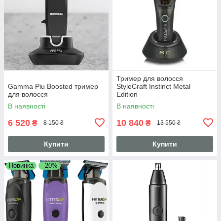
Тример для волосся
Gamma Piu Boosted тример
StyleCraft Instinct Metal
для волосся
Edition
В наявності
В наявності
6 520
10 840
₴
₴
8 150 ₴
13 550 ₴
Купити
Купити
Новинка
–20%