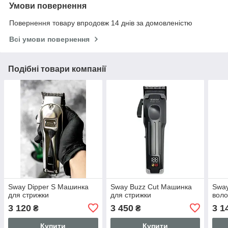
Умови повернення
Повернення товару впродовж 14 днів за домовленістю
Всі умови повернення
Подібні товари компанії
Sway Dipper S Машинка
Sway Buzz Cut Машинка
Sway
для стрижки
для стрижки
воло
3 120
3 450
3 1
₴
₴
Купити
Купити