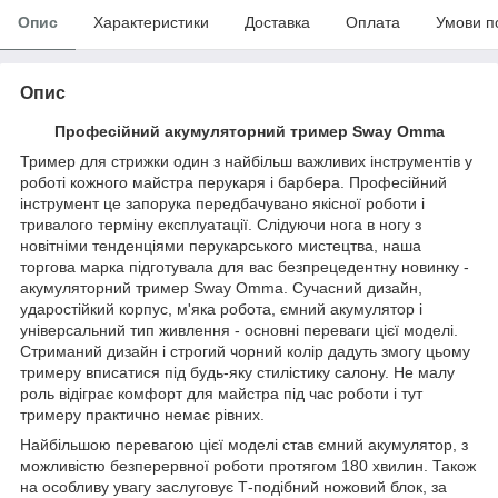
Опис
Характеристики
Доставка
Оплата
Умови п
Опис
Професійний акумуляторний тример Sway Omma
Тример для стрижки один з найбільш важливих інструментів у
роботі кожного майстра перукаря і барбера. Професійний
інструмент це запорука передбачувано якісної роботи і
тривалого терміну експлуатації. Слідуючи нога в ногу з
новітніми тенденціями перукарського мистецтва, наша
торгова марка підготувала для вас безпрецедентну новинку -
акумуляторний тример Sway Omma. Сучасний дизайн,
ударостійкий корпус, м'яка робота, ємний акумулятор і
універсальний тип живлення - основні переваги цієї моделі.
Стриманий дизайн і строгий чорний колір дадуть змогу цьому
тримеру вписатися під будь-яку стилістику салону. Не малу
роль відіграє комфорт для майстра під час роботи і тут
тримеру практично немає рівних.
Найбільшою перевагою цієї моделі став ємний акумулятор, з
можливістю безперервної роботи протягом 180 хвилин. Також
на особливу увагу заслуговує Т-подібний ножовий блок, за