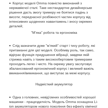
Корпус моделі Omma повністю виконаний з
нержавіючої сталі. Таке нестандартне дизайнерське
рішення дасть змогу тримеру не боятися падінь з
висоти; передчасної розбіжності частин корпусу від
інтенсивних щоденних навантажень і зносу окремих
деталей;
"М'яка" робота та ергономіка
Слід зазначити дуже "м'який" старт і тиху роботу, які
притаманні для цієї моделі. Особливу роль, так само,
відіграє функція придушення вібрації, завдяки якій
стрижка навіть з таким високообертовим тримерами
проходить легко і чисто. На окрему увагу заслуговує
збалансований ергономічний корпус і великий важіль
вмикання/вимикання, що виступає за межі корпусу.
Надмісткий акумулятор
Одна з головних, невід'ємних особливостей хорошої
машинки - працездатність. Модель Omma оснащена Li-
ion акумулятором нового покоління без ефекту хімічної