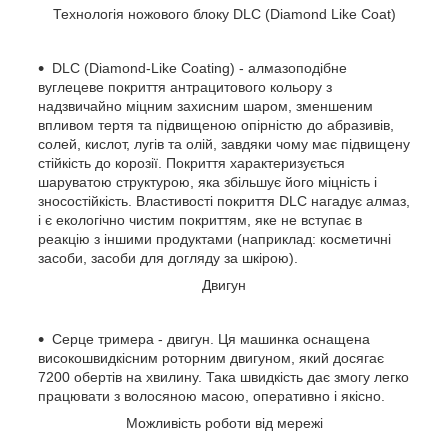
Технологія ножового блоку DLC (Diamond Like Coat)
DLC (Diamond-Like Coating) - алмазоподібне
вуглецеве покриття антрацитового кольору з
надзвичайно міцним захисним шаром, зменшеним
впливом тертя та підвищеною опірністю до абразивів,
солей, кислот, лугів та олій, завдяки чому має підвищену
стійкість до корозії. Покриття характеризується
шаруватою структурою, яка збільшує його міцність і
зносостійкість. Властивості покриття DLC нагадує алмаз,
і є екологічно чистим покриттям, яке не вступає в
реакцію з іншими продуктами (наприклад: косметичні
засоби, засоби для догляду за шкірою).
Двигун
Серце тримера - двигун. Ця машинка оснащена
високошвидкісним роторним двигуном, який досягає
7200 обертів на хвилину. Така швидкість дає змогу легко
працювати з волосяною масою, оперативно і якісно.
Можливість роботи від мережі