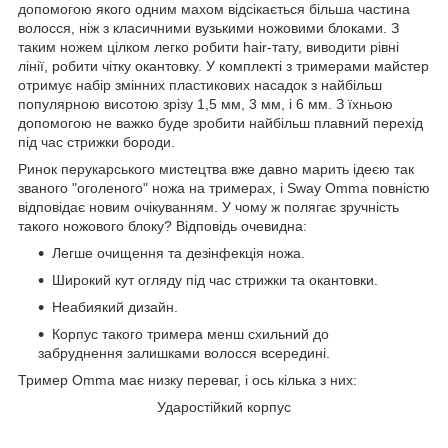
допомогою якого одним махом відсікається більша частина
волосся, ніж з класичними вузькими ножовими блоками. З
таким ножем цілком легко робити hair-тату, виводити рівні
лінії, робити чітку окантовку. У комплекті з тримерами майстер
отримує набір змінних пластикових насадок з найбільш
популярною висотою зрізу 1,5 мм, 3 мм, і 6 мм. З їхньою
допомогою не важко буде зробити найбільш плавний перехід
під час стрижки бороди.
Ринок перукарського мистецтва вже давно марить ідеєю так
званого "оголеного" ножа на тримерах, і Sway Omma повністю
відповідає новим очікуванням. У чому ж полягає зручність
такого ножового блоку? Відповідь очевидна:
Легше очищення та дезінфекція ножа.
Широкий кут огляду під час стрижки та окантовки.
Неабиякий дизайн.
Корпус такого тримера менш схильний до
забруднення залишками волосся всередині.
Тример Omma має низку переваг, і ось кілька з них:
Ударостійкий корпус