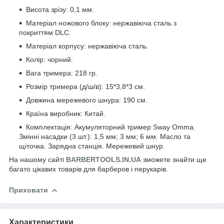
Висота зрізу: 0,1 мм.
Матеріал ножового блоку: нержавіюча сталь з
покриттям DLC.
Матеріал корпусу: нержавіюча сталь.
Колір: чорний.
Вага тримера: 218 гр.
Розмір тримера (д/ш/в): 15*3,8*3 см.
Довжина мережевого шнура: 190 см.
Країна виробник: Китай.
Комплектація: Акумуляторний тример Sway Omma.
Змінні насадки (3 шт.): 1,5 мм; 3 мм; 6 мм. Масло та
щіточка. Зарядна станція. Мережевий шнур.
На нашому сайті
BARBERTOOLS.IN.UA
зможете знайти ще
багато цікавих товарів для барберов і перукарів.
Приховати
Характеристики