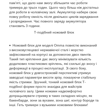
пам'яті, що дало нам змогу збільшити час роботи
тримера до трьох годин. Цього часу більш ніж достатньо
для роботи в чоловічому залі. Акумулятор набере свою
повну робочу ємність після декількох циклів заряджання
і розряджання. Час повного заряду акумулятора
становить 3 години.
Т-подібний ножовий блок
Ножовий блок для моделі Omma повністю виконаний
з високовуглецевої нержавіючої сталі і жорстко
зафіксований на корпусі за допомогою двох гвинтів.
Такий тип кріплення дає змогу мінімізувати кількість
додаткових пластикових кріплень, які схильні до зносу і
деформації в процесі експлуатації. Зі свого боку,
ножовий блок у довгостроковій перспективі утримує
заводські параметри висоти зрізу, показуючи стабільну
якість стрижки. Зручний, тонкий ножовий блок Т-
подібної форми просто знахідка для майстрів
чоловічого залу. Цими ножами надкомфортно
допрацьовувати стрижку в таких складних місцях, як
бакенбарди, зони за вухами, зона шиї, контур бороди та
інші. Геть тримери з вузькими ножовими блоками!