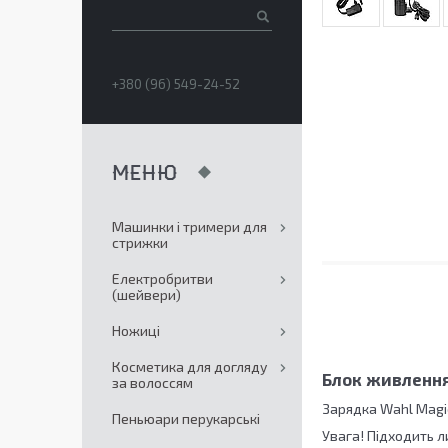
+380 (96) 549-24-52
Машинки і тримери для
стрижки
Електробритви
(шейвери)
Ножиці
Косметика для догляду
Блок живленн
за волоссям
Зарядка Wahl Magic 
Пеньюари перукарські
Увага! Підходить 