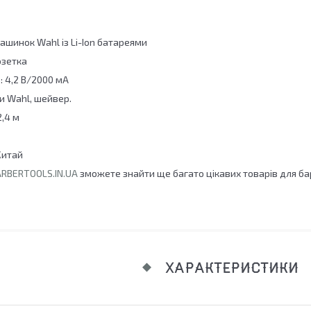
ашинок Wahl із Li-Ion батареями
озетка
: 4,2 В/2000 мА
и Wahl, шейвер.
,4 м
Китай
RBERTOOLS.IN.UA
зможете знайти ще багато цікавих товарів для бар
ХАРАКТЕРИСТИКИ