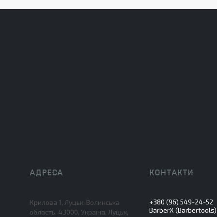
+380 (96) 549-24-52
Крилова 1, Луцьк, Волинська
BarberX (Barbertools)
область, 43000, Україна, Луцьк,