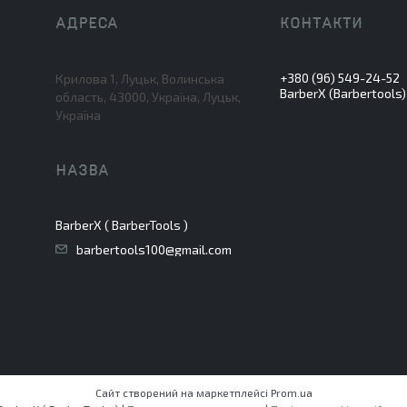
+380 (96) 549-24-52
Крилова 1, Луцьк, Волинська
BarberX (Barbertools)
область, 43000, Україна, Луцьк,
Україна
BarberX ( BarberTools )
barbertools100@gmail.com
Сайт створений на маркетплейсі
Prom.ua