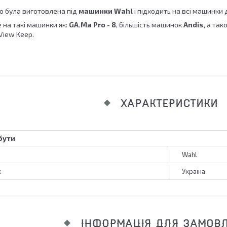
о була виготовлена під
машинки Wahl
і підходить на всі машинки 
 на такі машинки як:
GA.Ma Pro - 8
, більшість машинок
Andis,
а тако
View Keep.
ХАРАКТЕРИСТИКИ
бути
Wahl
к
Україна
ІНФОРМАЦІЯ ДЛЯ ЗАМОВ