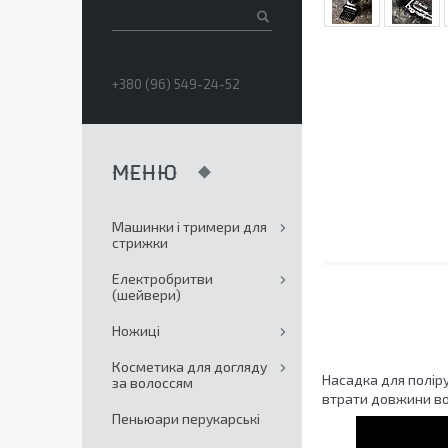
+380 (96) 549-24-52
Машинки і тримери для
стрижки
Електробритви
(шейвери)
Ножиці
Косметика для догляду
Насадка для полір
за волоссям
втрати довжини во
Пеньюари перукарські