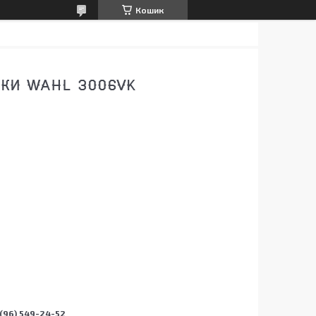
Кошик
НКИ WAHL 3006VK
(96) 549-24-52