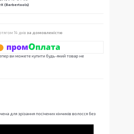
X (Barbertools)
отягом 14 днів
за домовленістю
Тепер ви можете купити будь-який товар не
чена для зрізання посічених кінчиків волосся без