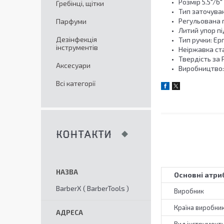
Розмір 5.5"/6"
Гребінці, щітки
Тип заточува
Регульована 
Парфуми
Литий упор пі
Дезінфекція
Тип ручки: Ер
інструментів
Неіржавка ст
Твердість за
Аксесуари
Виробництво:
Всі категорії
КОНТАКТИ
Основні атри
BarberX ( BarberTools )
Виробник
Країна виробни