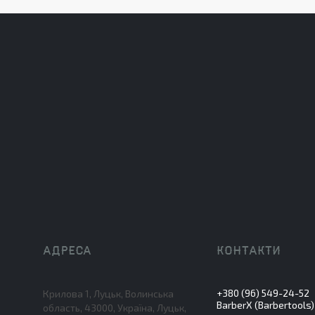
+380 (96) 549-24-52
Крилова 1, Луцьк, Волинська
BarberX (Barbertools)
область, 43000, Україна, Луцьк,