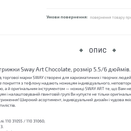
повернення товару пр
ОПИС
трижки Sway Art Chocolate, розмір 5.5/6 дюймів.
ід торгової марки SWAY створені для харизматичних і творчих людей
е покриття з тефлону надають ножицям індивідуального, неповторно
ю, а й оригінальним інструментом — ножиці SWAY ART те, що Вам н
ям і налаштовуваній гвинтовій групі Ви купуєте не тільки оригінальн
стриження! Широкий асортимент, індивідуальний дизайн і чудова які
илістів.
: 110 31055 / 110 31060;
3.