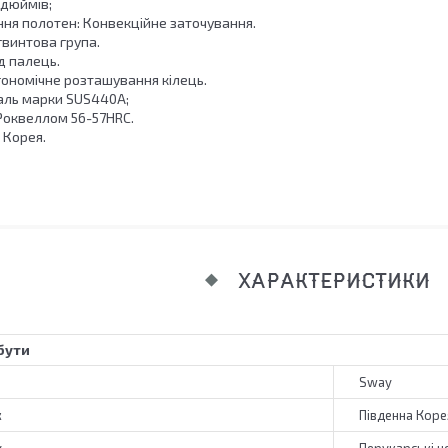
 дюймів;
ння полотен: Конвекційне заточування.
гвинтова група.
д палець.
гономічне розташування кілець.
аль марки SUS440А;
 Роквеллом 56-57HRC.
 Корея.
ХАРАКТЕРИСТИКИ
бути
Sway
к
Південна Коре