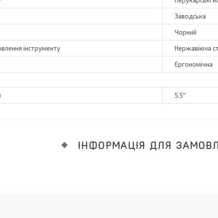
у
Перукарські н
Заводська
Чорний
овлення інструменту
Нержавіюча с
Ергономічна
)
5.5''
ІНФОРМАЦІЯ ДЛЯ ЗАМОВ