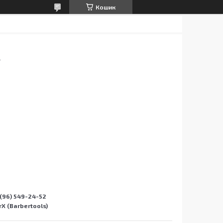
Кошик
І
(96) 549-24-52
X (Barbertools)