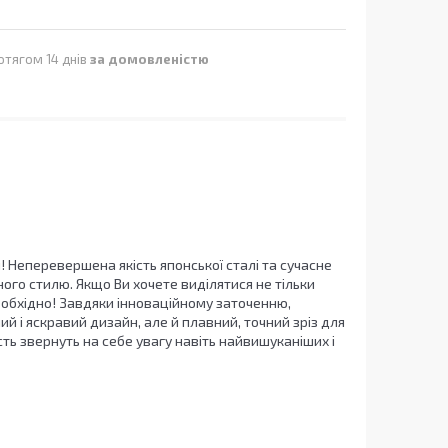
отягом 14 днів
за домовленістю
! Неперевершена якість японської сталі та сучасне
го стилю. Якщо Ви хочете виділятися не тільки
еобхідно! Завдяки інноваційному заточенню,
ий і яскравий дизайн, але й плавний, точний зріз для
сть звернуть на себе увагу навіть найвишуканіших і