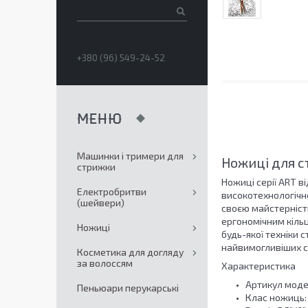
+380 (96) 549-24-52
Машинки і тримери для
Ножиці для с
стрижки
Ножиці серії ART в
Електробритви
високотехнологічн
(шейвери)
своєю майстерніст
ергономічним кільц
Ножиці
будь-якої техніки 
найвимогливіших ст
Косметика для догляду
за волоссям
Характеристика
Артикул моделі
Пеньюари перукарські
Клас ножиць: 