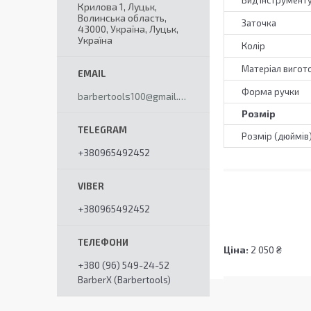
Вид інструмент
Крилова 1, Луцьк,
Волинська область,
Заточка
43000, Україна, Луцьк,
Україна
Колір
Матеріал вигот
Форма ручки
barbertools100@gmail.com
Розмір
Розмір (дюймів
+380965492452
+380965492452
Ціна:
2 050 ₴
+380 (96) 549-24-52
BarberX (Barbertools)