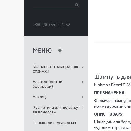
+380 (96) 549-24-52
Машинки і тримери для
стрижки
Шампунь для 
Електробритви
Nishman Beard & M
(шейвери)
ПРИЗНАЧЕННЯ:
Ножиці
Формула шампуню з
йому здоровий блис
Косметика для догляду
за волоссям
ОПИС ТОВАРУ:
Шампунь для бороди
Пеньюари перукарські
чудовими протизап