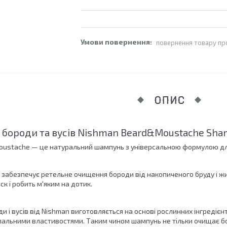
повернення товару пр
ОПИС
бороди та вусів Nishman Beard&Moustache Sha
oustache — це натуральний шампунь з універсальною формулою для 
абезпечує ретельне очищення бороди від накопиченого бруду і жи
к і робить м'яким на дотик.
 і вусів від Nishman виготовляється на основі рослинних інгредієнті
альними властивостями. Таким чином шампунь не тільки очищає бор