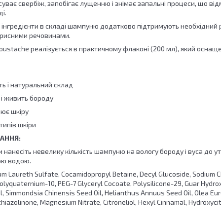
суває свербіж, запобігає лущенню і знімає запальні процеси, що від
і.
і інгредієнти в складі шампуню додатково підтримують необхідний р
орисними речовинами.
oustache реалізується в практичному флаконі (200 мл), який осна
ть і натуральний склад
 і живить бороду
оює шкіру
 типів шкіри
АННЯ:
анесіть невелику кількість шампуню на вологу бороду і вуса до ут
ою водою.
um Laureth Sulfate, Cocamidopropyl Betaine, Decyl Glucoside, Sodium Ch
Polyquaternium-10, PEG-7 Glyceryl Cocoate, Polysilicone-29, Guar Hydr
l, Simmondsia Chinensis Seed Oil, Helianthus Annuus Seed Oil, Olea Eur
hiazolinone, Magnesium Nitrate, Citroneliol, Hexyl Cinnamal, Hydroxycit