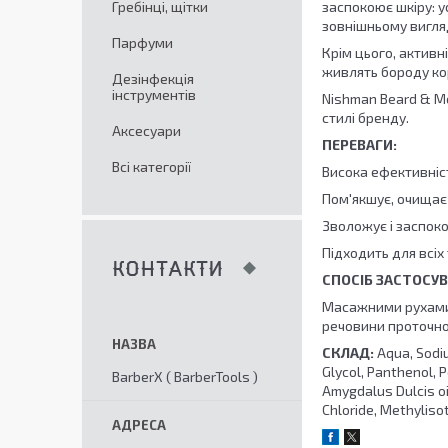
Гребінці, щітки
заспокоює шкіру: у
зовнішньому вигляд
Парфуми
Крім цього, активн
живлять бороду к
Дезінфекція
інструментів
Nishman Beard & M
стилі бренду.
Аксесуари
ПЕРЕВАГИ:
Всі категорії
Висока ефективніс
Пом'якшує, очищає
Зволожує і заспок
Підходить для всіх
КОНТАКТИ
СПОСІБ ЗАСТОСУВ
Масажними рухами н
речовини проточн
СКЛАД:
Aqua, Sodi
Glycol, Panthenol, 
BarberX ( BarberTools )
Amygdalus Dulcis oi
Chloride, Methylisot