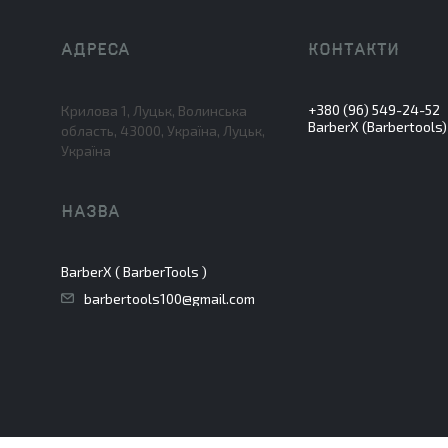
+380 (96) 549-24-52
Крилова 1, Луцьк, Волинська
BarberX (Barbertools)
область, 43000, Україна, Луцьк,
Україна
BarberX ( BarberTools )
barbertools100@gmail.com