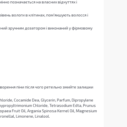
мінно позначається на власних відчуттях і
івень вологи в клітинах, пом'якшують волосся і
щений зручним дозатором і виконаний у фірмовому
ворення піни після чого ретельно змийте залишки
loride, Cocamide Dea, Glycerin, Parfum, Dipropylene
oxypropyltrimonium Chloride, Tetrasodium Edta, Prunus
opaea Fruit Oil, Argania Spinosa Kernel Oil, Magnesium
ronellal, Limonene, Linalool.