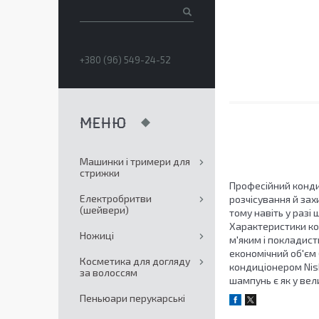
+380 (96) 549-24-52
Машинки і тримери для
стрижки
Професійний конди
Електробритви
розчісування й зах
(шейвери)
тому навіть у разі
Характеристики кон
Ножиці
м'яким і покладист
економічний об'єм 
Косметика для догляду
кондиціонером Nish
за волоссям
шампунь є як у велик
Пеньюари перукарські