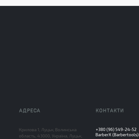
+380 (96) 549-24-52
Крилова 1, Луцьк, Волинська
BarberX (Barbertools)
область, 43000, Україна, Луцьк,