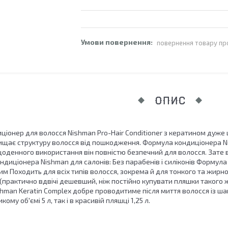
повернення товару пр
ОПИС
ціонер для волосся Nishman Pro-Hair Conditioner з кератином дуже
ищає структуру волосся від пошкодження. Формула кондиціонера Nish
 щоденного використання він повністю безпечний для волосся. Зате в
диціонера Nishman для салонів: Без парабенів і силіконів Формула
им Походить для всіх типів волосся, зокрема й для тонкого та жирн
(практично вдвічі дешевший, ніж постійно купувати пляшки такого ж
man Keratin Complex добре проводитиме після миття волосся із шамп
ому об'ємі 5 л, так і в красивій пляшці 1,25 л.