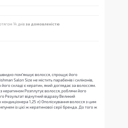
отягом 14 днів
за домовленістю
 швидко пом'якшує волосся, спрощує його
man Salon Size не містить парабенів і силіконів,
 його складі є кератин, який доглядає за волоссям.
 з кератином Розплутує волосся, роблячи його
ого Результат відчутний відразу Великий
 кондиціонера 1,25 л) Ополіскування волосся з цим
унем із цієї ж кератинової серії бренда. До того ж