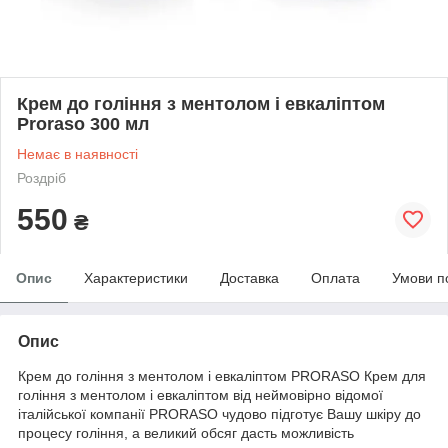
Крем до гоління з ментолом і евкаліптом
Proraso 300 мл
Немає в наявності
Роздріб
550
₴
Опис
Характеристики
Доставка
Оплата
Умови п
Опис
Крем до гоління з ментолом і евкаліптом PRORASO Крем для
гоління з ментолом і евкаліптом від неймовірно відомої
італійської компанії PRORASO чудово підготує Вашу шкіру до
процесу гоління, а великий обсяг дасть можливість