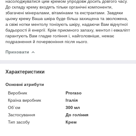
насолоджуватися цим кремом упродовж досить довгого часу.
До складу крему входять тільки органічні компоненти,
збагачені мінералами, вітамінами та екстрактами. Завдяки
цьому крему Ваша шкіра буде більш захищена та зволожена,
а свіжі нотки ментолу тонізують шкіру, надаючи Вам відчутної
бадьорості й енергії. Крім приємного запаху, ментол і евкаліпт
гарантують Вам гладке гоління і, найголовніше, немає
подразнення й почервоніння після нього.
Приховати
Характеристики
Основні атрибути
Виробник
Proraso
Країна виробник
Італія
Об`єм
300 мл
Застосування
До гоління
Тип засобу
Крем