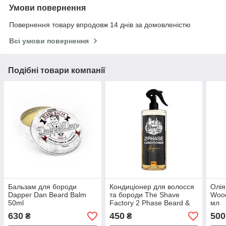
Умови повернення
Повернення товару впродовж 14 днів за домовленістю
Всі умови повернення
Подібні товари компанії
Бальзам для бороди
Кондиціонер для волосся
Олія
Dapper Dan Beard Balm
та бороди The Shave
Wood
50ml
Factory 2 Phase Beard &
мл
Hair Conditioner Argan 500
630
450
500
₴
₴
мл