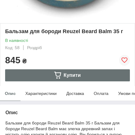
Бальзам для бороди Reuzel Beard Balm 35 г
В наявності
Код: 58
Роздріб
845
₴
Купити
Опис
Характеристики
Доставка
Оплата
Умови п
Опис
Бальзам для бороди Reuzel Beard Balm 35 г Бальзам для
бороди Reuzel Beard Balm має злегка деревний запах і
містить олію карите й арганову олію. Він бореться з лупою,