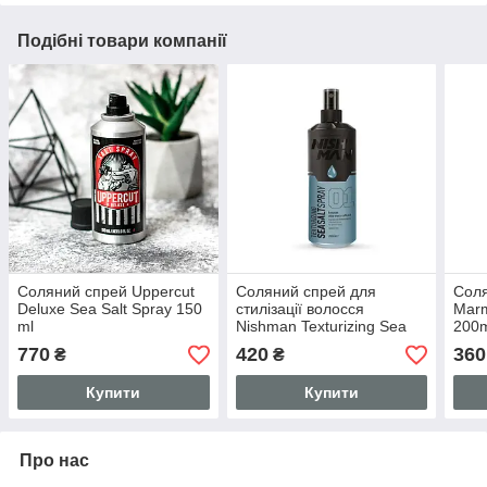
Подібні товари компанії
Соляний спрей Uppercut
Соляний спрей для
Соля
Deluxe Sea Salt Spray 150
стилізації волосся
Marm
ml
Nishman Texturizing Sea
200
Salt Spray 200 мл
770
420
360
₴
₴
Купити
Купити
Про нас