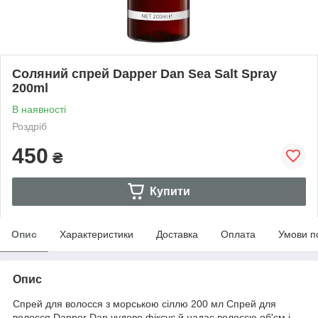
Соляний спрей Dapper Dan Sea Salt Spray
200ml
В наявності
Роздріб
450
₴
Купити
Опис
Характеристики
Доставка
Оплата
Умови п
Опис
Спрей для волосся з морською сіллю 200 мл Спрей для
волосся Dapper Dan чудово фіксує й надає волоссю об'єм і