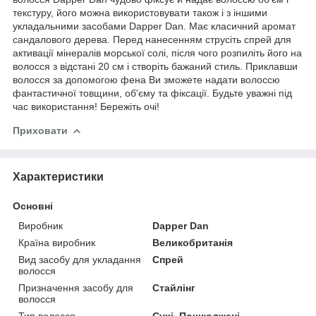
текстуру, його можна використовувати також і з іншими
укладальними засобами Dapper Dan. Має класичний аромат
сандалового дерева. Перед нанесенням струсіть спрей для
активації мінералів морської солі, після чого розпиліть його на
волосся з відстані 20 см і створіть бажаний стиль. Приклавши
волосся за допомогою фена Ви зможете надати волоссю
фантастичної товщини, об'єму та фіксації. Будьте уважні під
час використання! Бережіть очі!
Приховати
Характеристики
Основні
Виробник
Dapper Dan
Країна виробник
Великобританія
Вид засобу для укладання
Спрей
волосся
Призначення засобу для
Стайлінг
волосся
Тип волосся
Сухі, Пошкоджені,