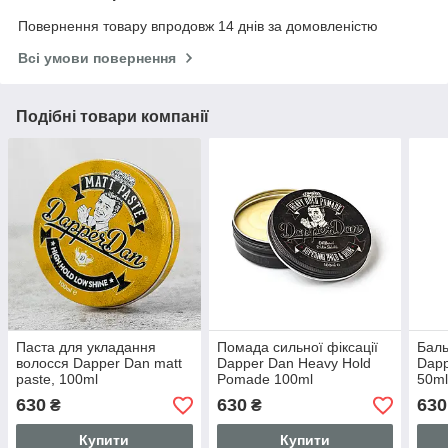
Повернення товару впродовж 14 днів за домовленістю
Всі умови повернення
Подібні товари компанії
Паста для укладання
Помада сильної фіксації
Баль
волосся Dapper Dan matt
Dapper Dan Heavy Hold
Dapp
paste, 100ml
Pomade 100ml
50m
630
630
630
₴
₴
Купити
Купити