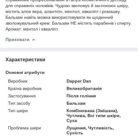
для справжніх чоловіків. Чудово зволожує й заспокоює шкіру,
містить алое вера, алантоїн, ментол, евкаліпт і ромашку.
Бальзам навіть можна використовувати як щоденний
зволожувальний крем. Бальзам НЕ містить парабенів і спирту.
Аромат: ментол і евкаліпт.
Приховати
Характеристики
Основні атрибути
Виробник
Dapper Dan
Країна виробник
Великобританія
Застосування
Після гоління
Тип засобу
Бальзам
Тип шкіри
Комбінована (Змішана),
Чутлива, Всі типи шкіри,
Суха
Проблема шкіри
Лущення, Чутливість,
Сухість