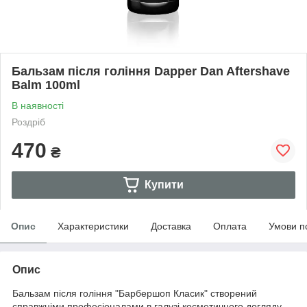
Бальзам після гоління Dapper Dan Aftershave
Balm 100ml
В наявності
Роздріб
470
₴
Купити
Опис
Характеристики
Доставка
Оплата
Умови п
Опис
Бальзам після гоління "Барбершоп Класик" створений
справжніми професіоналами в галузі косметичного догляду