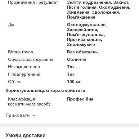
Призначення і результат
Зняття подразнення, Захист,
Після гоління, Охолодження,
Живлення, Зволоження,
Пом'якшення
Дія
Охолоджувальне,
Заспокійлива,
Пом'якшувальна,
Протизапальне,
Зволожуюче
Вікова група
Без обмежень
Область застосування
Обличчя
Некомедогенно
Так
Гіпоалергенний
Так
Об`єм
100 мл
Користувальницькі характеристики
Класифікація
Професійна
косметичного засобу
Приховати
Умови доставки