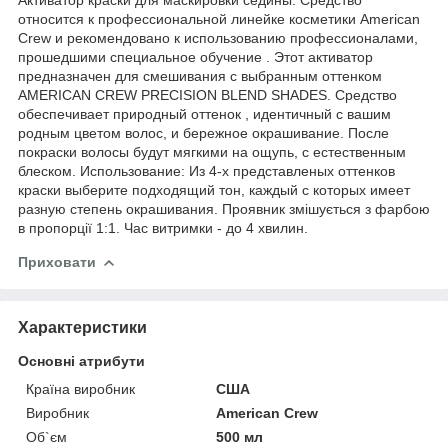
относится к профессиональной линейке косметики American
Crew и рекомендовано к использованию профессионалами,
прошедшими специальное обучение . Этот активатор
предназначен для смешивания с выбранным оттенком
AMERICAN CREW PRECISION BLEND SHADES. Средство
обеспечивает природный оттенок , идентичный с вашим
родным цветом волос, и бережное окрашивание. После
покраски волосы будут мягкими на ощупь, с естественным
блеском. Использование: Из 4-х представленых оттенков
краски выберите подходящий тон, каждый с которых имеет
разную степень окрашивания. Проявник змішується з фарбою
в пропорції 1:1. Час витримки - до 4 хвилин.
Приховати
Характеристики
Основні атрибути
Країна виробник
США
Виробник
American Crew
Об`єм
500 мл