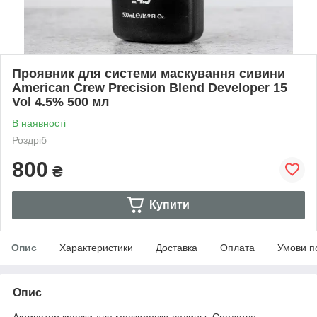
Проявник для системи маскування сивини
American Crew Precision Blend Developer 15
Vol 4.5% 500 мл
В наявності
Роздріб
800
₴
Купити
Опис
Характеристики
Доставка
Оплата
Умови п
Опис
Активатор краски для маскировки седины. Средство